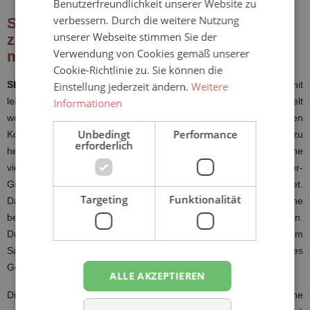
Benutzerfreundlichkeit unserer Website zu
verbessern. Durch die weitere Nutzung
SENI Lady Einlagen: Diskreter und
unserer Webseite stimmen Sie der
zuverlässiger Schutz für aktive Frauen
Verwendung von Cookies gemäß unserer
mit Inkontinenz
Cookie-Richtlinie zu. Sie können die
SENI Lady Inkontinenzeinlagen
sind speziell für Frauen mit
Einstellung jederzeit ändern.
Weitere
leichter bis mäßiger Inkontinenz oder Blasenschwäche entwickelt
Informationen
worden. Sie eignen sich besonders für aktive Frauen, die den
Unbedingt
Performance
Komfort, die Sicherheit und Diskretion schätzen. Im Vergleich zu
erforderlich
herkömmlichen Damenbinden haben
SENI Lady Einlagen
eine
vielfach höhere Saugfähigkeit, dank des speziellen Superabsorber-
Granulats und des EDS, welches Flüssigkeit und Gerüche bindet.
Targeting
Funktionalität
Das "Extra Dry System", kurz EDS genannt, bezieht sich auf eine
besondere Vliesschicht im Saugkern von Inkontinenzprodukten.
Durch die EDS-Schicht wird die Flüssigkeit schnell und effektiv im
Saugkern verteilt und aufgenommen, was ein angenehm trockenes
Gefühl und hohen Tragekomfort gewährleistet.
ALLE AKZEPTIEREN
Die
SENI Lady Einlagen
sind atmungsaktiv und haben eine