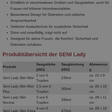
Erhältlich in verschiedenen Größen und Saugstärken, auch für
Frauen mit höherer Inkontinenzstärke
Besonderes Design für Diskretion und optische
Ansprechbarkeit
Seitlicher Auslaufschutz für zusätzliche Sicherheit
Dünn und unauffällig, trägt nicht auf
Geeignet für aktive Frauen, die Komfort, Sicherheit und
Diskretion schätzen.
Produktübersicht der SENI Lady
Saugstärke
Saugleistung
Abmessun
Produkt
(ISO)
(ISO)
g
2 von 6
ca. 22 x 9
Seni Lady Slim Mini
230ml
Tropfen
cm
Seni Lady Slim Mini
2,5 von 6
ca. 25 x 10
300ml
Plus
Tropfen
cm
Seni Lady Slim
3 von 6
ca. 28 x 11
390ml
Normal
Tropfen
cm
4 von 6
ca. 28 x 15
Seni Lady Slim Extra
470ml