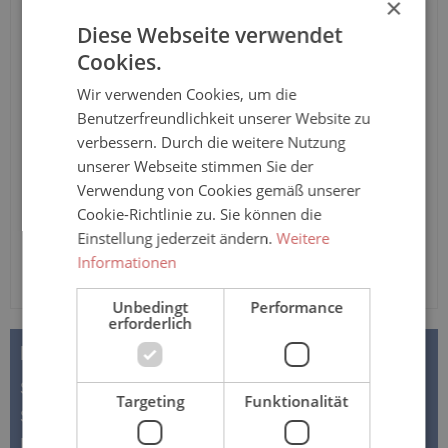
×
Anatomie an und sind aufgrund des komprimierten
Diese Webseite verwendet
Saugkern besonders dünn, diskret extrem Saugfähig und
Cookies.
bieten somit einen optimalen Schutz.
Wir verwenden Cookies, um die
Anzahl
Benutzerfreundlichkeit unserer Website zu
verbessern. Durch die weitere Nutzung
In den Warenkorb
unserer Webseite stimmen Sie der
Verwendung von Cookies gemäß unserer
Cookie-Richtlinie zu. Sie können die
Einstellung jederzeit ändern.
Weitere
Informationen
Unbedingt
Performance
erforderlich
BESCHREIBUNG
Seni Lady Slim Normal - Inkontinenzeinlagen für Frauen
Targeting
Funktionalität
Seni Lady Normal sind atmungsaktive Damen
Inkontinenz Einlagen zur V…
Mehr