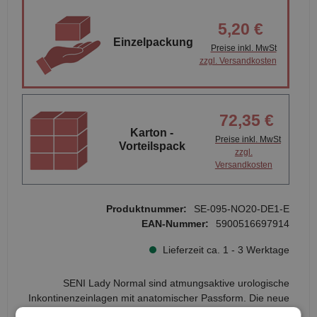
5,20 €
Einzelpackung
Preise inkl. MwSt
zzgl. Versandkosten
72,35 €
Karton -
Preise inkl. MwSt
Vorteilspack
zzgl.
Versandkosten
Produktnummer:
SE-095-NO20-DE1-E
EAN-Nummer:
5900516697914
Lieferzeit ca. 1 - 3 Werktage
SENI Lady Normal sind atmungsaktive urologische
Inkontinenzeinlagen mit anatomischer Passform. Die neue
SLIM Version passt sich nun besser der weiblichen