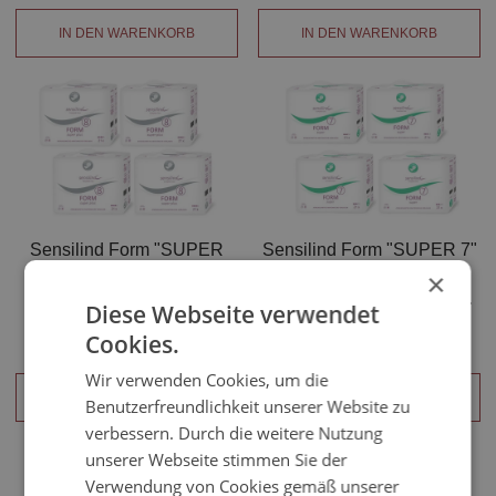
IN DEN WARENKORB
IN DEN WARENKORB
Sensilind Form "SUPER
Sensilind Form "SUPER 7"
PLUS 8" - anatomisch
- anatomisch geformte
×
geformte
Inkontinenzvorlagen - 4x21
Diese Webseite verwendet
Inkontinenzvorlagen - 4x21
Stück
68,90 €*
58,65 €*
Cookies.
Stück
Wir verwenden Cookies, um die
IN DEN WARENKORB
IN DEN WARENKORB
Benutzerfreundlichkeit unserer Website zu
verbessern. Durch die weitere Nutzung
unserer Webseite stimmen Sie der
Verwendung von Cookies gemäß unserer