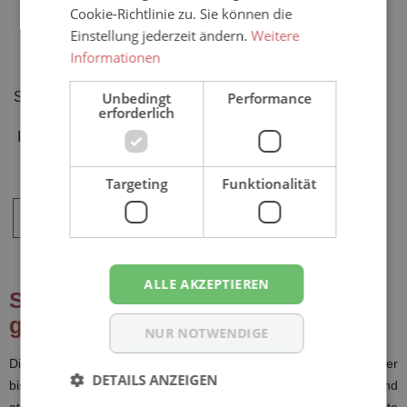
Cookie-Richtlinie zu. Sie können die
Einstellung jederzeit ändern.
Weitere
Informationen
Sensilind Form "EXTRA 6" -
Unbedingt
Performance
erforderlich
anatomisch geformte
Inkontinenzvorlagen - 4x28
Stück
68,85 €*
Targeting
Funktionalität
IN DEN WARENKORB
ALLE AKZEPTIEREN
Sensilind Form | Anatomisch
geformte Inkontinenzvorlagen
NUR NOTWENDIGE
Die
Sensilind Form Inkontinenzeinlagen
eignen sich bei mittlerer
DETAILS ANZEIGEN
bis stärkster Inkontinenz. Alle Größen und Saugstärken sind