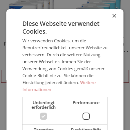
×
Diese Webseite verwendet
Cookies.
HARTMANN MoliCare®
HARTMANN MoliCare®
Wir verwenden Cookies, um die
Form 4 Tropfen - 128 Stück
Premium Form 6 Tropfen
Benutzerfreundlichkeit unserer Website zu
Karton
(Inkontinenzvorlage) - 4x32
verbessern. Durch die weitere Nutzung
Stück
55,90 €*
86,90 €*
unserer Webseite stimmen Sie der
Verwendung von Cookies gemäß unserer
Cookie-Richtlinie zu. Sie können die
IN DEN WARENKORB
IN DEN WARENKORB
Einstellung jederzeit ändern.
Weitere
Informationen
Unbedingt
Performance
erforderlich
Targeting
Funktionalität