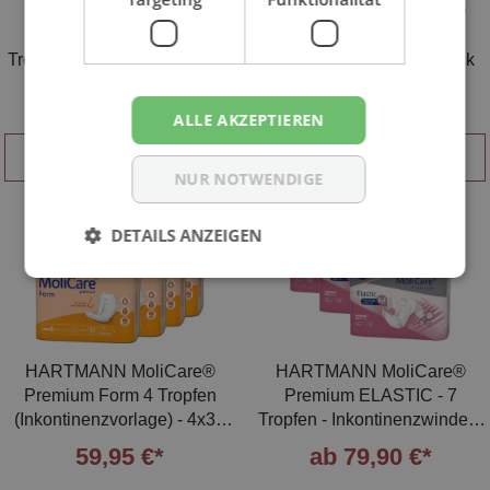
HARTMANN MoliCare®
HARTMANN MoliCare®
Premium ELASTIC - 5
Premium Mobile 6Tr. -
Tropfen - Inkontinenzwindeln
Ink.Hose - XS - 4x14 Stück
M | L
ab 74,65 €*
59,90 €*
ALLE AKZEPTIEREN
ZUM PRODUKT
IN DEN WARENKORB
NUR NOTWENDIGE
DETAILS ANZEIGEN
HARTMANN MoliCare®
HARTMANN MoliCare®
Premium Form 4 Tropfen
Premium ELASTIC - 7
(Inkontinenzvorlage) - 4x32
Tropfen - Inkontinenzwindeln
Stück
S | M | L
59,95 €*
ab 79,90 €*