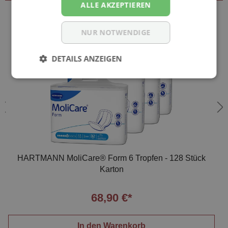
ALLE AKZEPTIEREN
NUR NOTWENDIGE
DETAILS ANZEIGEN
HARTMANN MoliCare® Form 6 Tropfen - 128 Stück
Karton
68,90 €*
In den Warenkorb