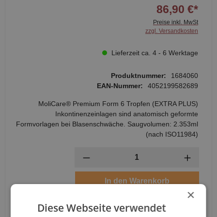
86,90 €*
Preise inkl. MwSt
zzgl. Versandkosten
Lieferzeit ca. 4 - 6 Werktage
Produktnummer:
1684060
EAN-Nummer:
4052199582689
MoliCare® Premium Form 6 Tropfen (EXTRA PLUS)
Inkontinenzeinlagen sind anatomisch geformte
Formvorlagen bei Blasenschwäche. Saugvolumen: 2.353ml
(nach ISO11984)
Anzahl
In den Warenkorb
×
Diese Webseite verwendet