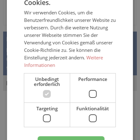
Cookies.
Wir verwenden Cookies, um die
Benutzerfreundlichkeit unserer Website zu
verbessern. Durch die weitere Nutzung
unserer Webseite stimmen Sie der
BESCHREIBUNG
Verwendung von Cookies gemäß unserer
Cookie-Richtlinie zu. Sie können die
MoliCare® Premium Form 6 Tropfen - EXTRA PLUS
Einstellung jederzeit ändern.
Weitere
(Formvorlagen) 6 von 10 Tropfen EXTRA PLUS bei
Informationen
schwerer Inkontinenz Sie such…
Mehr
Unbedingt
Performance
BEWERTUNGEN
erforderlich
Targeting
Funktionalität
Sie könnten auch an folgenden
Artikeln interessiert sein