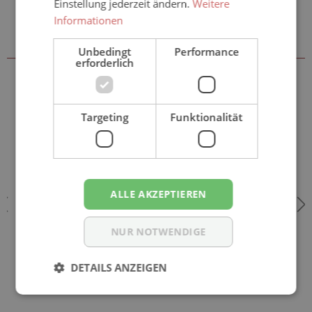
Einstellung jederzeit ändern.
Weitere
Informationen
Sie könnten auch an folgenden
Artikeln interessiert sein
Unbedingt
Performance
erforderlich
Targeting
Funktionalität
ALLE AKZEPTIEREN
NUR NOTWENDIGE
DETAILS ANZEIGEN
ATTENDS Contours Regular 9 - Inkontinenzvorlagen -
4x28 Stück