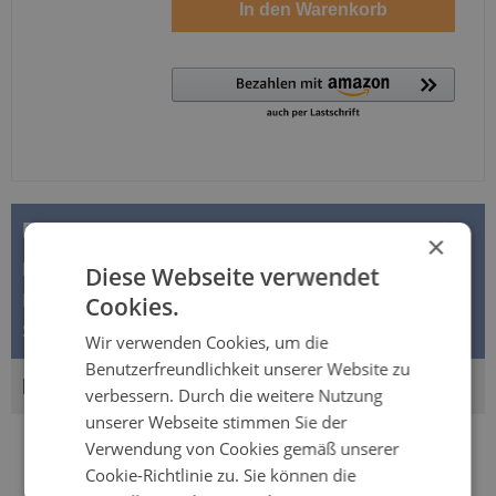
In den Warenkorb
BESCHREIBUNG
×
Lille SUPREM FORM – SUPER "PLUS" -
Diese Webseite verwendet
Inkontinenzvorlagen | 20 Stück Packung Die Lille
Cookies.
Suprem Form Inkontinenzvorlagen werden…
Mehr
Wir verwenden Cookies, um die
Benutzerfreundlichkeit unserer Website zu
BEWERTUNGEN
verbessern. Durch die weitere Nutzung
unserer Webseite stimmen Sie der
Verwendung von Cookies gemäß unserer
Cookie-Richtlinie zu. Sie können die