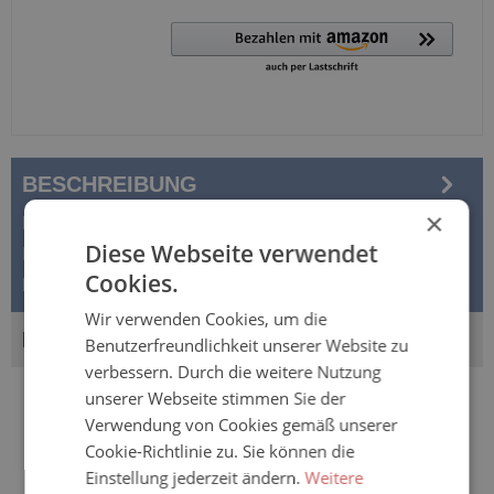
BESCHREIBUNG
×
Easy Form PLUS TBS - anatomische
Diese Webseite verwendet
Inkontinenzvorlage – 4x25 (100) St. Karton Bei der Easy
Cookies.
Form Plus TBS handelt es sich um…
Mehr
Wir verwenden Cookies, um die
BEWERTUNGEN
Benutzerfreundlichkeit unserer Website zu
verbessern. Durch die weitere Nutzung
unserer Webseite stimmen Sie der
Verwendung von Cookies gemäß unserer
Cookie-Richtlinie zu. Sie können die
Einstellung jederzeit ändern.
Weitere
Zubehör & weitere Größen