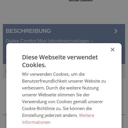
BESCHREIBUNG
Dailee Comfort Maxi Inkontinenzvorlagen –
×
zuverlässiger Schutz für einen aktiven Alltag Die Dailee
Diese Webseite verwendet
Comfort Maxi Inkontinenz…
Mehr
Cookies.
BEWERTUNGEN
Wir verwenden Cookies, um die
Benutzerfreundlichkeit unserer Website zu
verbessern. Durch die weitere Nutzung
unserer Webseite stimmen Sie der
Verwendung von Cookies gemäß unserer
Cookie-Richtlinie zu. Sie können die
Zubehör & weitere Größen
Einstellung jederzeit ändern.
Weitere
Informationen