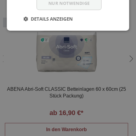
NUR NOTWENDIGE
DETAILS ANZEIGEN
Variante
ABENA Abri-Soft CLASSIC Betteinlagen 60 x 60cm (25
Stück Packung)
ab 16,90 €*
In den Warenkorb