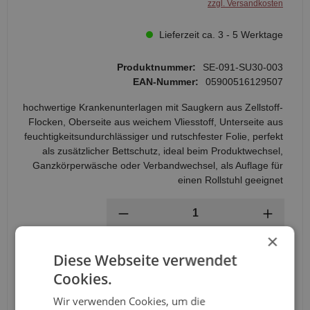
zzgl. Versandkosten
Lieferzeit ca. 3 - 5 Werktage
Produktnummer:
SE-091-SU30-003
EAN-Nummer:
05900516129507
hochwertige Krankenunterlagen mit Saugkern aus Zellstoff-
Flocken, Oberseite aus weichem Vliesstoff, Unterseite aus
feuchtigkeitsundurchlässiger und rutschfester Folie, perfekt
als zusätzlicher Bettschutz, ideal beim Produktwechsel,
Ganzkörperwäsche oder Verbandwechsel, als Auflage für
einen Rollstuhl geeignet
Anzahl
×
In den Warenkorb
Diese Webseite verwendet
Cookies.
Wir verwenden Cookies, um die