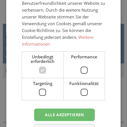
Benutzerfreundlichkeit unserer Website zu
verbessern. Durch die weitere Nutzung
unserer Webseite stimmen Sie der
Verwendung von Cookies gemäß unserer
Cookie-Richtlinie zu. Sie können die
BESCHREIBUNG
Einstellung jederzeit ändern.
Weitere
Seni Soft SUPER - hochwertige Wickelunterlage /
Informationen
Bettschutz / Bettunterlage - 90x60cm Unterlage für Bett
Unbedingt
Performance
oder Stuhl als Schu…
Mehr
erforderlich
BEWERTUNGEN
Targeting
Funktionalität
Sie könnten auch an folgenden
ALLE AKZEPTIEREN
Artikeln interessiert sein