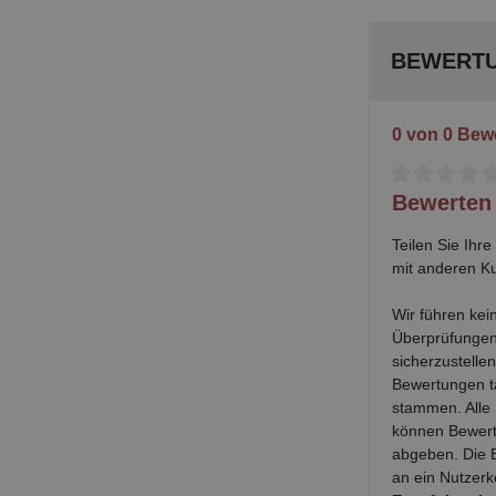
BEWERT
0 von 0 Bew
Durchschnittli
Bewerten 
Teilen Sie Ihr
mit anderen K
Wir führen kei
Überprüfungen
sicherzustellen
Bewertungen t
stammen. Alle
können Bewert
abgeben. Die 
an ein Nutzerk