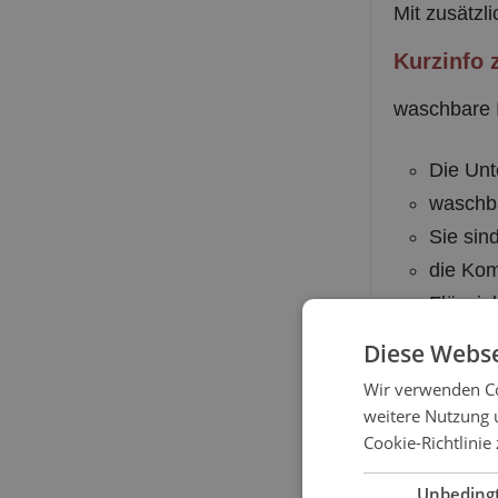
Mit zusätzl
Kurzinfo 
waschbare I
Die Un
waschba
Sie sin
die Kom
Flüssig
hohes K
Diese Webse
kein Ei
Wir verwenden Co
mit abg
weitere Nutzung 
Cookie-Richtlinie
Material:
Unbeding