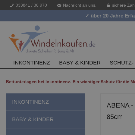
033841 / 38 970
Nachricht an uns.
sichere Zah
inhalt springen
✓ über 20 Jahre Erf
INKONTINENZ
BABY & KINDER
SCHUTZ-
Bettunterlagen bei Inkontinenz: Ein wichtiger Schutz für die M
INKONTINENZ
ABENA - w
85cm
BABY & KINDER