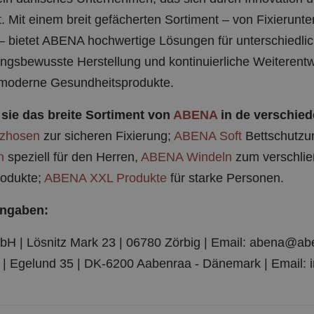
. Mit einem breit gefächerten Sortiment – von Fixierunt
 bietet ABENA hochwertige Lösungen für unterschiedlic
ngsbewusste Herstellung und kontinuierliche Weiterent
r moderne Gesundheitsprodukte.
sie das breite Sortiment von
ABENA
in de verschied
zhosen
zur sicheren Fixierung;
ABENA Soft
Bettschutzu
n
speziell für den Herren,
ABENA Windeln
zum verschli
rodukte;
ABENA XXL Produkte
für starke Personen.
angaben:
 | Lösnitz Mark 23 | 06780 Zörbig | Email: abena@ab
| Egelund 35 | DK-6200 Aabenraa - Dänemark | Email: