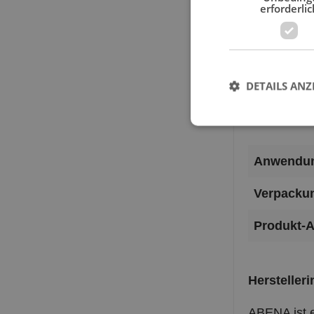
erforderlic
Obersei
Rücksei
Abpackung
DETAILS ANZ
Anwendun
Verpackun
Produkt-A
Hersteller
ABENA ist e