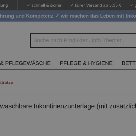
lung
✓ schnell & sicher
✓ fairer Versand ab 5,95 €
✓ 
ahrung und Kompetenz ✓ wir machen das Leben mit Inko
 & PFLEGEWÄSCHE
PFLEGE & HYGIENE
BET
atratze
aschbare Inkontinenzunterlage (mit zusätzlic