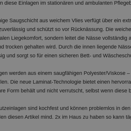
 diese Einlagen im stationären und ambulanten Pflegeb
chige Saugschicht aus weichem Vlies verfügt über ein e
 zuverlässig und schützt so vor Rücknässung. Die weiche,
alen Liegekomfort, sondern leitet die Nässe vollständig 
d trocken gehalten wird. Durch die innen liegende Nässe
ig und sorgt so für einen sicheren Bett- und Wäschesch
gen werden aus einem saugfähigen Polyester/Viskose – 
llen. Die neue Laminat-Technologie bietet einen hervorra
hre Form behält und nicht verrutscht, selbst wenn dies
utzeinlagen sind kochfest und können problemlos in de
en diesen Artikel mind. 2x im Haus zu haben so kann tä