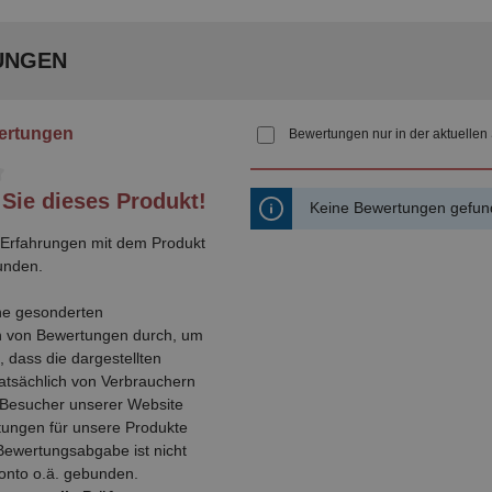
UNGEN
ertungen
Bewertungen nur in der aktuellen
che Bewertung von 0 von 5 Sternen
Sie dieses Produkt!
Keine Bewertungen gefund
e Erfahrungen mit dem Produkt
unden.
ne gesonderten
 von Bewertungen durch, um
, dass die dargestellten
atsächlich von Verbrauchern
 Besucher unserer Website
ungen für unsere Produkte
Bewertungsabgabe ist nicht
onto o.ä. gebunden.