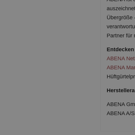
auszeichnet
Übergröße –
verantwortu
Partner fü
Entdecken 
ABENA Net
ABENA Ma
Hüftgürtelp
Hersteller
ABENA GmbH
ABENA A/S 