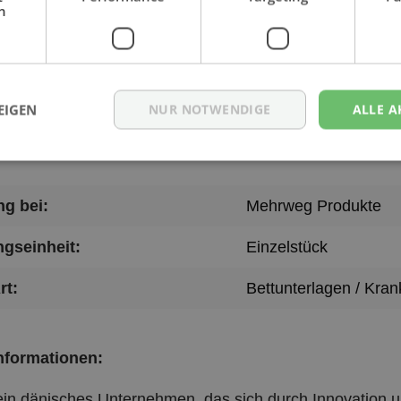
h
te: angerautes Polyester, Saugvlies: Fasermischung Nad
te: 100% PU-beschichtet
:
1 Stück
EIGEN
NUR NOTWENDIGE
ALLE A
g bei:
Mehrweg Produkte
gseinheit:
Einzelstück
rt:
Bettunterlagen / Kra
informationen:
in dänisches Unternehmen, das sich durch Innovation u