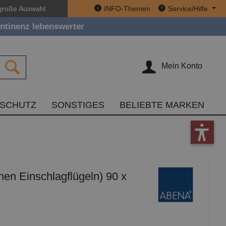
große Auswahl
INFO-Themen
Service/Hilfe
ntinenz lebenswerter
Mein Konto
TSCHUTZ
SONSTIGES
BELIEBTE MARKEN
hen Einschlagflügeln) 90 x