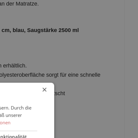
an der Matratze.
0 cm, blau, Saugstärke 2500 ml
erhältlich.
lyesteroberfläche sorgt für eine schnelle
×
/ Pflegebedürftigen rutscht
sern. Durch die
ze
äß unserer
ionen
nktionalität