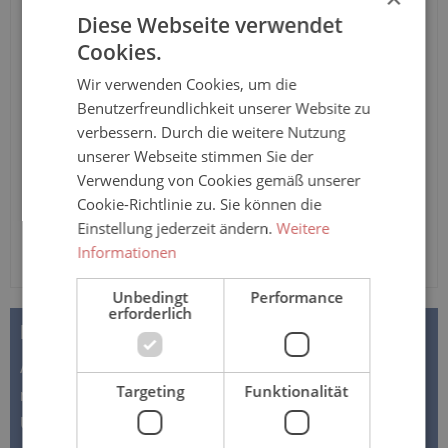
mit Superabsorber. Weiche textilähnliche Oberfläche.
Diese Webseite verwendet
Ausführung: PLUS Saugleistung: 1.360ml
Cookies.
Anzahl
Wir verwenden Cookies, um die
Benutzerfreundlichkeit unserer Website zu
verbessern. Durch die weitere Nutzung
In den Warenkorb
unserer Webseite stimmen Sie der
Verwendung von Cookies gemäß unserer
Cookie-Richtlinie zu. Sie können die
Einstellung jederzeit ändern.
Weitere
Informationen
Unbedingt
Performance
erforderlich
BESCHREIBUNG
AMD FORM - Ausführung PLUS - bei leichter bis
Targeting
Funktionalität
mittlerer Inkontinenz Die anatomisch geformte
Urininkontinenzvorlage AMD Form…
Mehr