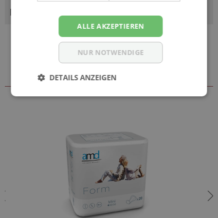
BEWERTUNGEN
ALLE AKZEPTIEREN
NUR NOTWENDIGE
Zubehör & weitere Größen
DETAILS ANZEIGEN