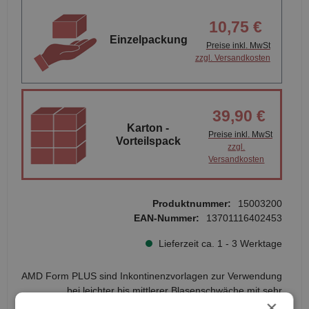
10,75 €
Einzelpackung
Preise inkl. MwSt
zzgl. Versandkosten
39,90 €
Karton -
Preise inkl. MwSt
Vorteilspack
zzgl.
Versandkosten
Produktnummer:
15003200
EAN-Nummer:
13701116402453
Lieferzeit ca. 1 - 3 Werktage
AMD Form PLUS sind Inkontinenzvorlagen zur Verwendung
bei leichter bis mittlerer Blasenschwäche mit sehr
×
saugstarkem, mehrschichtigen Saugkissen, angereichert