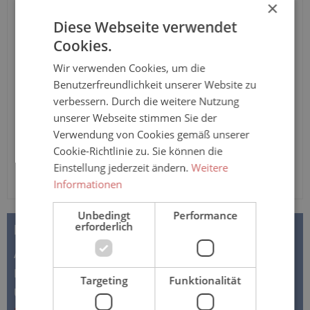
×
Superabsorber. Weiche textilähnliche Oberfläche.
Diese Webseite verwendet
Ausführung: MAXI Saugleistung: 2.800ml
Cookies.
Anzahl
Wir verwenden Cookies, um die
Benutzerfreundlichkeit unserer Website zu
In den Warenkorb
verbessern. Durch die weitere Nutzung
unserer Webseite stimmen Sie der
Verwendung von Cookies gemäß unserer
Cookie-Richtlinie zu. Sie können die
Einstellung jederzeit ändern.
Weitere
Informationen
Unbedingt
Performance
erforderlich
BESCHREIBUNG
AMD FORM - Ausführung MAXI - bei schwerer
Inkontinenz Die anatomisch geformte
Targeting
Funktionalität
Urininkontinenzvorlage AMD Form MAXI findet A…