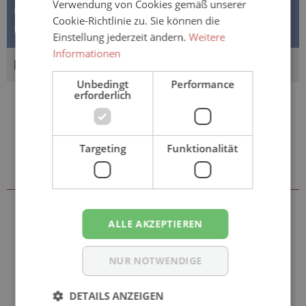
Verwendung von Cookies gemäß unserer
Universal 2x12 Stück. Ideal für kleine Schnitt- oder
Cookie-Richtlinie zu. Sie können die
Schürfwunden mit dies…
Mehr
Einstellung jederzeit ändern.
Weitere
Informationen
BEWERTUNGEN
Unbedingt
Performance
erforderlich
Targeting
Funktionalität
Sie könnten auch an folgenden
Artikeln interessiert sein
ALLE AKZEPTIEREN
NUR NOTWENDIGE
DETAILS ANZEIGEN