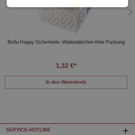
Bella Happy Sicherheits- Wattestäbchen 64er Packung
1,32 €*
In den Warenkorb
SERVICE-HOTLINE