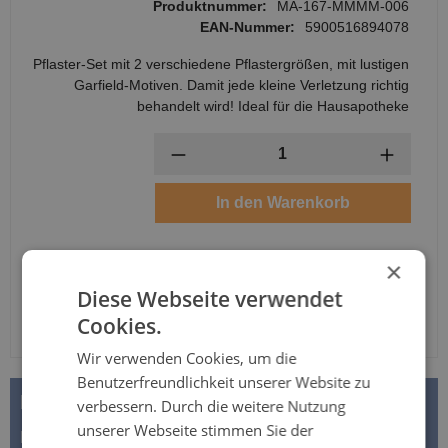
Produktnummer:
MA-167-MMMM-006
EAN-Nummer:
5900516894078
Pflaster-Set mit 2 verschiedene Pflastergrößen, mit lustigen
Garfield-Motiven. Damit jede kleine Verletzung richtig
behandelt wird! Ideal für die Hausapotheke
Anzahl
In den Warenkorb
×
Diese Webseite verwendet
Cookies.
Wir verwenden Cookies, um die
Benutzerfreundlichkeit unserer Website zu
BESCHREIBUNG
verbessern. Durch die weitere Nutzung
unserer Webseite stimmen Sie der
Matopat Wundpflaster - mit Garfild Motiven - Set