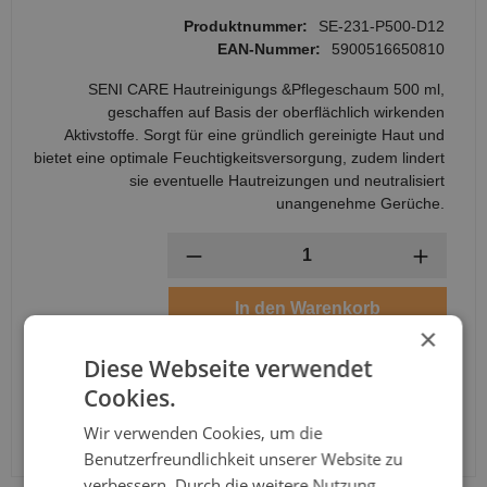
Produktnummer:
SE-231-P500-D12
EAN-Nummer:
5900516650810
SENI CARE Hautreinigungs &Pflegeschaum 500 ml,
geschaffen auf Basis der oberflächlich wirkenden
Aktivstoffe. Sorgt für eine gründlich gereinigte Haut und
bietet eine optimale Feuchtigkeitsversorgung, zudem lindert
sie eventuelle Hautreizungen und neutralisiert
unangenehme Gerüche.
Anzahl
In den Warenkorb
×
Diese Webseite verwendet
Cookies.
Wir verwenden Cookies, um die
Benutzerfreundlichkeit unserer Website zu
verbessern. Durch die weitere Nutzung