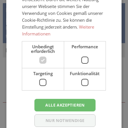
unserer Webseite stimmen Sie der
BESCHREIBUNG
Verwendung von Cookies gemäß unserer
Cookie-Richtlinie zu. Sie können die
Seni Care - Reinigungs- und Pflegeschaum mit
Einstellung jederzeit ändern.
Weitere
Pantenol - 500ml Spray Körperpflegeprodukte für
Informationen
trockene und besonders anspruc…
Mehr
Unbedingt
Performance
BEWERTUNGEN
erforderlich
Targeting
Funktionalität
Sie könnten auch an folgenden
Artikeln interessiert sein
ALLE AKZEPTIEREN
NUR NOTWENDIGE