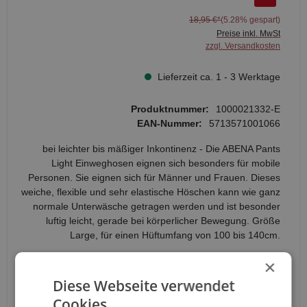
18,95 €*
(5.28% gespart)
Preise inkl. MwSt
zzgl. Versandkosten
Lieferzeit ca. 1 - 3 Werktage
Produktnummer:
1000021332-E
EAN-Nummer:
5713571001066
bei leichter bis mäßiger Inkontinenz - Die ABENA Pants
Light Einweghosen eignen sich besonders für mobile
Personen. Sie eignen sich für Männer und Frauen. Dieses
weiche, flexible und sehr elastische Höschen kann wie ganz
normale Unterwäsche getragen werden und ist besonder
luftig leicht, gerade bei körperlicher Bewegung. Größe
Large, für einen Hüftumfang von 100 bis 140cm.
Anzahl
×
Diese Webseite verwendet
Cookies.
In den Warenkorb