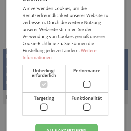
Wir verwenden Cookies, um die
Benutzerfreundlichkeit unserer Website zu
verbessern. Durch die weitere Nutzung
unserer Webseite stimmen Sie der
Verwendung von Cookies gemäß unserer
Cookie-Richtlinie zu. Sie können die
Einstellung jederzeit ändern.
Weitere
BESCHREIBUNG
Informationen
ABENA Pants Light - leichte Ausführung für leichte bis
Unbedingt
Performance
mäßige Inkontinenz - Größe Large (L0) Abena Pants
erforderlich
Light ist ein Inko…
Mehr
BEWERTUNGEN
Targeting
Funktionalität
ALLE AKZEPTIEREN