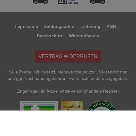
Impressum
Zahlungsarten
Lieferung
AGB
Datenschutz
Widerrufsrecht
VERTRAG WIDERRUFEN
* Alle Preise inkl. gesetzl. Mehrwertsteuer zzgl. Versandkosten
und ggf. Nachnahmegebühren, wenn nicht anders angegeben.
Eingetragen im Arzneimittel-Versandhandels-Register.