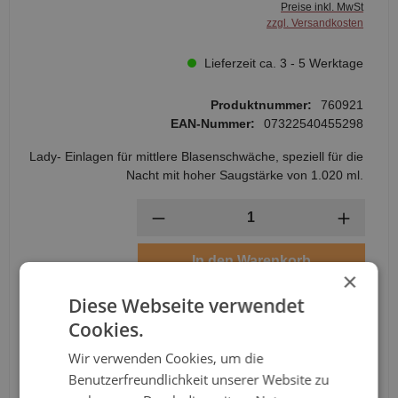
Preise inkl. MwSt
zzgl. Versandkosten
Lieferzeit ca. 3 - 5 Werktage
Produktnummer:
760921
EAN-Nummer:
07322540455298
Lady- Einlagen für mittlere Blasenschwäche, speziell für die
Nacht mit hoher Saugstärke von 1.020 ml.
Anzahl
In den Warenkorb
×
Diese Webseite verwendet
Cookies.
Wir verwenden Cookies, um die
Benutzerfreundlichkeit unserer Website zu