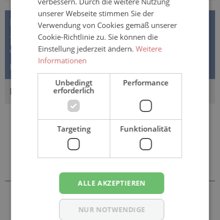
verbessern. Durch die weitere Nutzung
unserer Webseite stimmen Sie der
BESCHREIBUNG
Verwendung von Cookies gemäß unserer
Cookie-Richtlinie zu. Sie können die
TENA Lady DISCREET MAXI NIGHT™ 72 Stück
Einstellung jederzeit ändern.
Weitere
Vorteilspack Ein Plus an Sicherheit bei mittlerer
Informationen
Blasenschwäche: Das bieten Ihnen…
Mehr
Unbedingt
Performance
erforderlich
BEWERTUNGEN
Targeting
Funktionalität
Sie könnten auch an folgenden
Artikeln interessiert sein
ALLE AKZEPTIEREN
NUR NOTWENDIGE