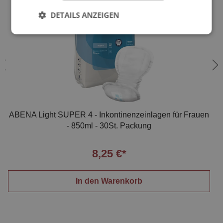
DETAILS ANZEIGEN
ABENA Light SUPER 4 - Inkontinenzeinlagen für Frauen
- 850ml - 30St. Packung
8,25 €*
In den Warenkorb