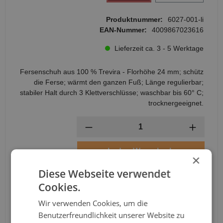
Produktnummer:
6027-001-li
EAN-Nummer:
4009867023616
Lieferzeit ca. 3 - 5 Werktage
Fersenschuh aus 100 % Trevira - Florhöhe 24 mm; schütz
die Ferse; wärmt den ganzen Fuß; Länge regulierbar;
stabiler Halt durch 3 Klettverschlüsse; waschbar bis 60° C;
trocknergeeignet.
Anzahl
In den Warenkorb
×
Diese Webseite verwendet
Cookies.
Wir verwenden Cookies, um die
Benutzerfreundlichkeit unserer Website zu