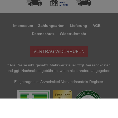
Impressum
Zahlungsarten
Lieferung
AGB
Datenschutz
Widerrufsrecht
VERTRAG WIDERRUFEN
* Alle Preise inkl. gesetzl. Mehrwertsteuer zzgl. Versandkosten
und ggf. Nachnahmegebühren, wenn nicht anders angegeben.
Eingetragen im Arzneimittel-Versandhandels-Register.