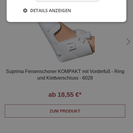
DETAILS ANZEIGEN
Suprima Fersenschoner KOMPAKT mit Vorderfuß - Ring
und Klettverschluss - 6028
ab 18,55 €*
ZUM PRODUKT