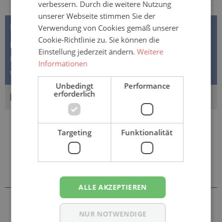
verbessern. Durch die weitere Nutzung
unserer Webseite stimmen Sie der
BESCHREIBUNG
Verwendung von Cookies gemäß unserer
Cookie-Richtlinie zu. Sie können die
Die Anti-Dekubitus-Produkte von Suprima -
Einstellung jederzeit ändern.
Weitere
Fersenschoner mit Ring bestehen aus einem besonders
Informationen
weichen hochflorigen Material…
Mehr
Unbedingt
Performance
erforderlich
BEWERTUNGEN
Targeting
Funktionalität
Sie könnten auch an folgenden
Artikeln interessiert sein
ALLE AKZEPTIEREN
NUR NOTWENDIGE