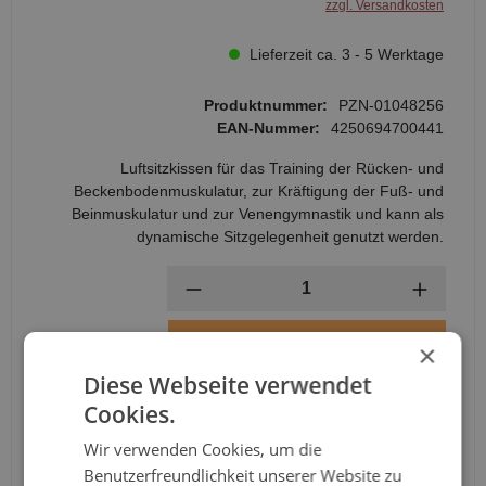
zzgl. Versandkosten
Lieferzeit ca. 3 - 5 Werktage
Produktnummer:
PZN-01048256
EAN-Nummer:
4250694700441
Luftsitzkissen für das Training der Rücken- und
Beckenbodenmuskulatur, zur Kräftigung der Fuß- und
Beinmuskulatur und zur Venengymnastik und kann als
dynamische Sitzgelegenheit genutzt werden.
Anzahl
In den Warenkorb
×
Diese Webseite verwendet
Cookies.
Wir verwenden Cookies, um die
Benutzerfreundlichkeit unserer Website zu