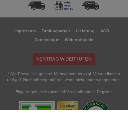
Impressum
Zahlungsarten
Lieferung
AGB
Datenschutz
Widerrufsrecht
VERTRAG WIDERRUFEN
* Alle Preise inkl. gesetzl. Mehrwertsteuer zzgl. Versandkosten
und ggf. Nachnahmegebühren, wenn nicht anders angegeben.
Eingetragen im Arzneimittel-Versandhandels-Register.