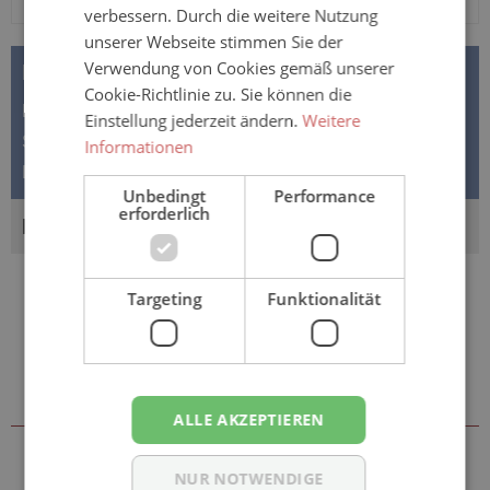
verbessern. Durch die weitere Nutzung
unserer Webseite stimmen Sie der
Verwendung von Cookies gemäß unserer
BESCHREIBUNG
Cookie-Richtlinie zu. Sie können die
Das hält den Rücken fit! Unser bewährter SISSEL®
Einstellung jederzeit ändern.
Weitere
SITFIT® – jetzt mit neuer Oberflächenstruktur!
Informationen
Luftsitzkissen für das Trai…
Mehr
Unbedingt
Performance
erforderlich
BEWERTUNGEN
Targeting
Funktionalität
Sie könnten auch an folgenden
Artikeln interessiert sein
ALLE AKZEPTIEREN
NUR NOTWENDIGE