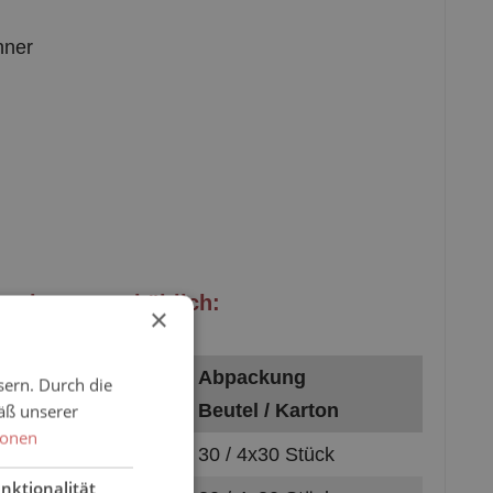
nner
ackungen erhältlich:
×
Abpackung
sern. Durch die
O11948)
Beutel / Karton
äß unserer
ionen
30 / 4x30 Stück
nktionalität