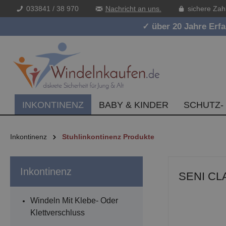
033841 / 38 970
Nachricht an uns.
sichere Zah
inhalt springen
✓ über 20 Jahre Erf
INKONTINENZ
BABY & KINDER
SCHUTZ-
Inkontinenz
Stuhlinkontinenz Produkte
Inkontinenz
SENI CLA
Windeln Mit Klebe- Oder
Klettverschluss