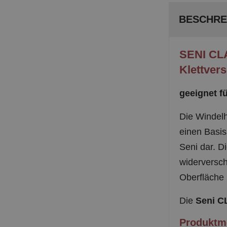
BESCHRE
SENI CLA
Klettver
geeignet fü
Die Windel
einen Basis
Seni dar. D
widerversch
Oberfläche 
Die
Seni C
Produktm