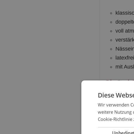
klassis
doppelt
voll at
verstär
Nässein
latexfre
mit Aus
Die Seni 
Diese Webse
Wir verwenden Co
Größe
weitere Nutzung 
Cookie-Richtlinie
Small (S)
Unbeding