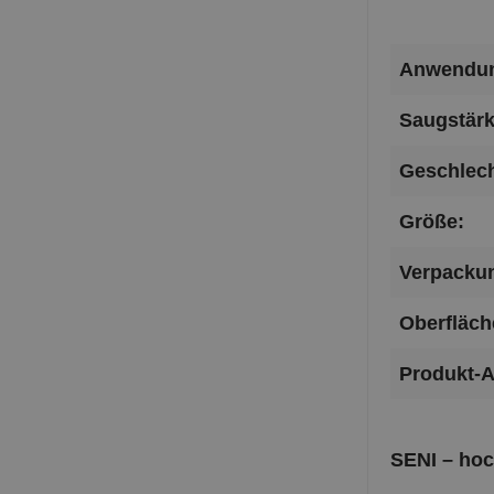
Anwendun
Saugstärk
Geschlech
Größe:
Verpackun
Oberfläch
Produkt-A
SENI – ho