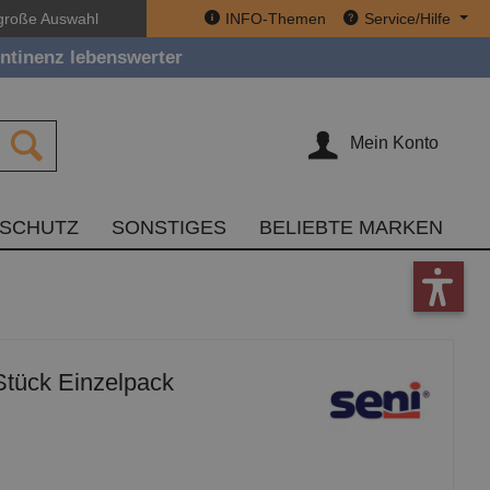
große Auswahl
INFO-Themen
Service/Hilfe
ntinenz lebenswerter
Mein Konto
TSCHUTZ
SONSTIGES
BELIEBTE MARKEN
tück Einzelpack