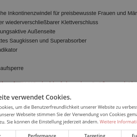
che Inkontinenzwindel für preisbewusste Frauen und Mä
er wiederverschließbarer Klettverschluss
mungsaktive Außenseite
ktes Saugkissen und Superabsorber
dikator
i
laufsperre
Classic PLUS sind in folgenden Größen und Abp
ite verwendet Cookies.
okies, um die Benutzerfreundlichkeit unserer Website zu verbes
Hüftumfang
Saugleistung (IS
unserer Webseite stimmen Sie der Verwendung von Cookies gem
 zu. Sie können die Einstellung jederzeit ändern.
Weitere Informat
55 - 80 cm
1.400ml
t
Performance
Targeting
Fu