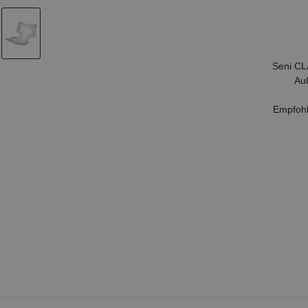
Seni CL
Auß
Empfohl