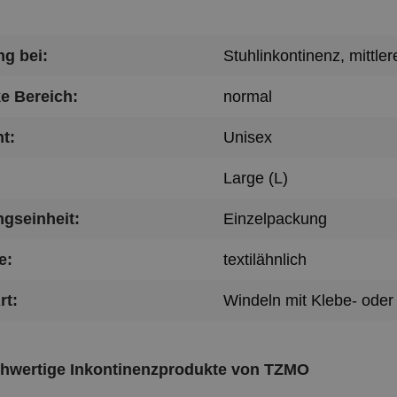
g bei:
Stuhlinkontinenz
, mittle
e Bereich:
normal
t:
Unisex
Large (L)
gseinheit:
Einzelpackung
e:
textilähnlich
rt:
Windeln mit Klebe- oder 
chwertige Inkontinenzprodukte von TZMO