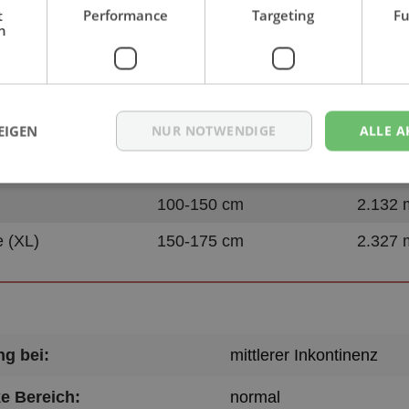
h
Saugleis
Hüftumfang
nach (ISO
l (XS)
40-60 cm
1.114 
EIGEN
NUR NOTWENDIGE
ALLE A
50-80 cm
1.156 
)
70-120 cm
1.628 
100-150 cm
2.132 
e (XL)
150-175 cm
2.327 
g bei:
mittlerer Inkontinenz
e Bereich:
normal