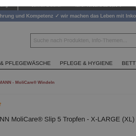
lung
✓ schnell & sicher
✓ fairer Versand ab 5,95 €
✓ 
ahrung und Kompetenz ✓ wir machen das Leben mit Inko
 & PFLEGEWÄSCHE
PFLEGE & HYGIENE
BET
ANN - MoliCare® Windeln
che Bewertung von 5 von 5 Sternen
 MoliCare® Slip 5 Tropfen - X-LARGE (XL) I