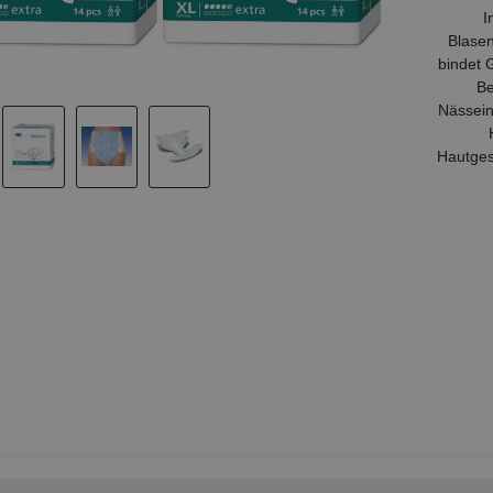
I
Blasen
bindet 
Be
Nässein
Hautges