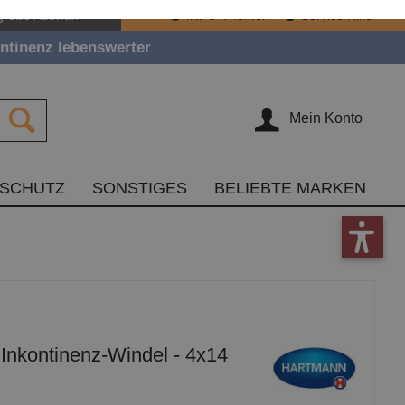
große Auswahl
INFO-Themen
Service/Hilfe
ntinenz lebenswerter
Mein Konto
TSCHUTZ
SONSTIGES
BELIEBTE MARKEN
nkontinenz-Windel - 4x14