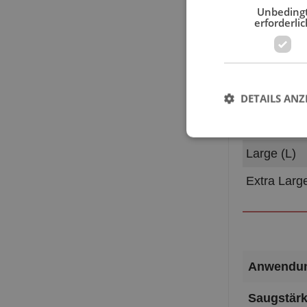
erforderlic
Größe
Extra Smal
DETAILS ANZ
Small (S)
Medium (M
Large (L)
Extra Larg
Anwendun
Saugstärk