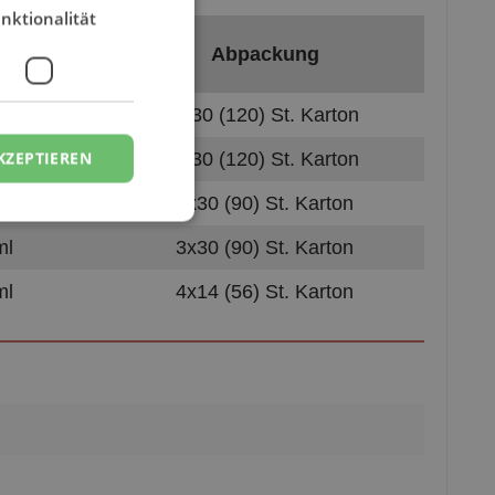
tung
Abpackung
11948)
ml
4x30 (120) St. Karton
KZEPTIEREN
ml
4x30 (120) St. Karton
ml
3x30 (90) St. Karton
ml
3x30 (90) St. Karton
ml
4x14 (56) St. Karton