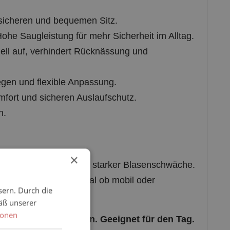
sicheren und bequemen Sitz.
ohe Saugleistung für mehr Sicherheit im Alltag.
ell auf, verhindert Rücknässung und
gen und flexible Anpassung.
ort und sicheren Auslaufschutz.
n.
×
Einsatz bei mittlerer bis starker Blasenschwäche.
sern. Durch die
 Diskretion legen – egal ob mobil oder
äß unserer
ionen
hen Klebeverschlüssen. Geeignet für den Tag.
nktionalität