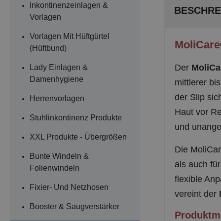
Inkontinenzeinlagen &
BESCHRE
Vorlagen
Vorlagen Mit Hüftgürtel
MoliCare®
(Hüftbund)
Der
MoliCa
Lady Einlagen &
Damenhygiene
mittlerer b
der Slip si
Herrenvorlagen
Haut vor Re
Stuhlinkontinenz Produkte
und unange
XXL Produkte - Übergrößen
Die MoliCar
Bunte Windeln &
als auch fü
Folienwindeln
flexible An
Fixier- Und Netzhosen
vereint der
Booster & Saugverstärker
Produktme