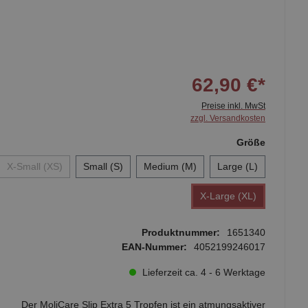
62,90 €*
Preise inkl. MwSt
zzgl. Versandkosten
Größe
X-Small (XS)
Small (S)
Medium (M)
Large (L)
X-Large (XL)
Produktnummer:
1651340
EAN-Nummer:
4052199246017
Lieferzeit ca. 4 - 6 Werktage
Der MoliCare Slip Extra 5 Tropfen ist ein atmungsaktiver