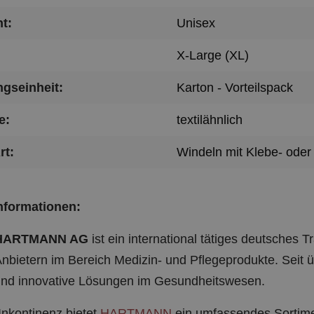
t:
Unisex
X-Large (XL)
gseinheit:
Karton - Vorteilspack
e:
textilähnlich
rt:
Windeln mit Klebe- oder 
informationen:
HARTMANN AG
ist ein international tätiges deutsches 
nbietern im Bereich Medizin- und Pflegeprodukte. Seit
 und innovative Lösungen im Gesundheitswesen.
Inkontinenz bietet
HARTMANN
ein umfassendes Sortim