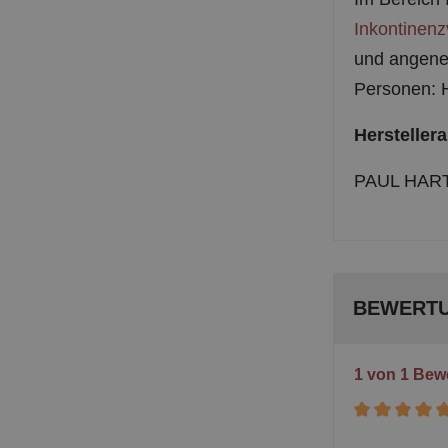
Inkontinenz
und angeneh
Personen: 
Hersteller
PAUL HARTM
BEWERT
1 von 1 Bew
Durchschnittli