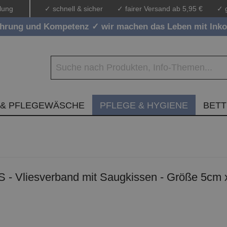
lung
✓ schnell & sicher
✓ fairer Versand ab 5,95 €
✓ 
ahrung und Kompetenz ✓ wir machen das Leben mit Inko
 & PFLEGEWÄSCHE
PFLEGE & HYGIENE
BET
S - Vliesverband mit Saugkissen - Größe 5cm 