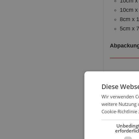
10cm x
10cm x
8cm x 
5cm x 
Abpackung
Verpackun
Diese Webse
Wir verwenden Co
Produkt-A
weitere Nutzung 
Cookie-Richtlinie
Hersteller
Unbeding
erforderlic
TZMO Deuts