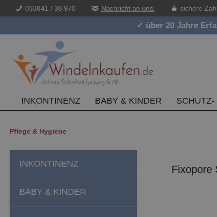
033841 / 38 970
Nachricht an uns.
sichere Zah
inhalt springen
✓ über 20 Jahre Erf
INKONTINENZ
BABY & KINDER
SCHUTZ-
Pflege & Hygiene
INKONTINENZ
Fixopore 
BABY & KINDER