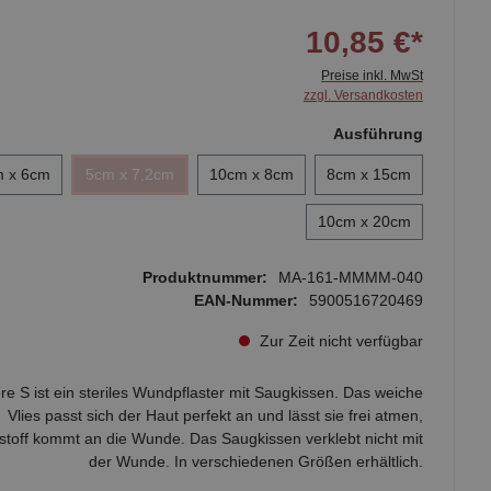
10,85 €*
Preise inkl. MwSt
zzgl. Versandkosten
Ausführung
 x 6cm
5cm x 7,2cm
10cm x 8cm
8cm x 15cm
10cm x 20cm
Produktnummer:
MA-161-MMMM-040
EAN-Nummer:
5900516720469
Zur Zeit nicht verfügbar
re S ist ein steriles Wundpflaster mit Saugkissen. Das weiche
Vlies passt sich der Haut perfekt an und lässt sie frei atmen,
stoff kommt an die Wunde. Das Saugkissen verklebt nicht mit
der Wunde. In verschiedenen Größen erhältlich.