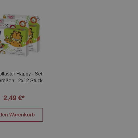
flaster Happy - Set
Größen - 2x12 Stück
2,49 €*
 den Warenkorb