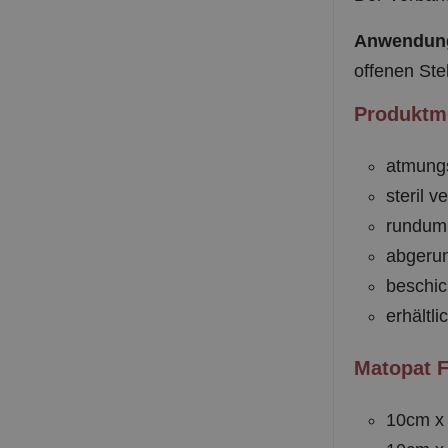
Anwendun
offenen Stel
Produktme
atmungs
steril v
rundum
abgerun
beschic
erhältl
Matopat F
10cm x