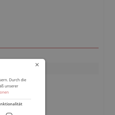
×
Einzelpackung
sern. Durch die
Wundschutz
äß unserer
ionen
nktionalität
l: info@tzmo.de