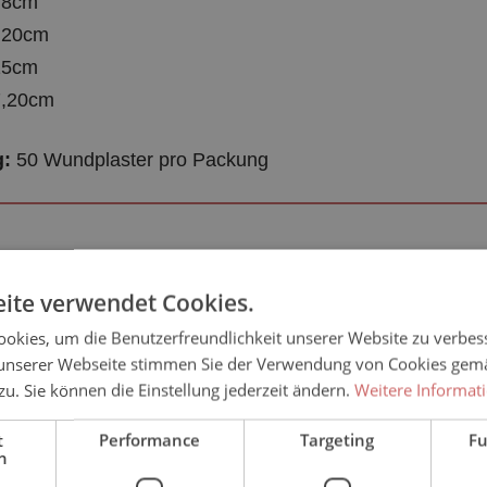
 8cm
 20cm
15cm
7,20cm
:
50 Wundplaster pro Packung
gseinheit:
ite verwendet Cookies.
okies, um die Benutzerfreundlichkeit unserer Website zu verbes
rt:
unserer Webseite stimmen Sie der Verwendung von Cookies gem
 zu. Sie können die Einstellung jederzeit ändern.
Weitere Informat
angaben:
t
Performance
Targeting
Fu
h
chland GmbH | Waldstraße 2 | 16359 Biesenthal | Emai