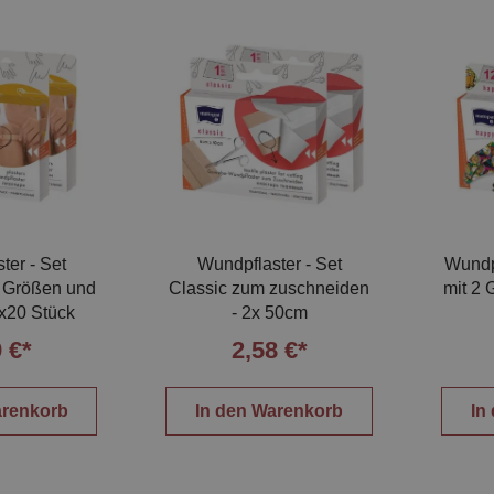
ter - Set
Wundpflaster - Set
Wundp
 Größen und
Classic zum zuschneiden
mit 2 
x20 Stück
- 2x 50cm
 €*
2,58 €*
arenkorb
In den Warenkorb
In