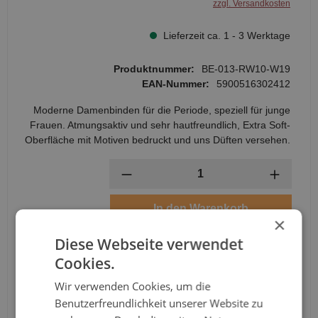
zzgl. Versandkosten
Lieferzeit ca. 1 - 3 Werktage
Produktnummer:
BE-013-RW10-W19
EAN-Nummer:
5900516302412
Moderne Damenbinden für die Periode, speziell für junge
Frauen. Atmungsaktiv und sehr hautfreundlich, Extra Soft-
Oberfläche mit Motiven bedruckt und uns Düften versehen.
Anzahl
In den Warenkorb
×
Diese Webseite verwendet
Cookies.
Wir verwenden Cookies, um die
Benutzerfreundlichkeit unserer Website zu