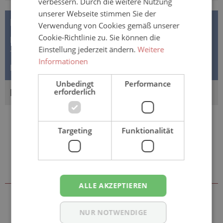
verbessern. Durch die weitere Nutzung
unserer Webseite stimmen Sie der
BESCHREIBUNG
Verwendung von Cookies gemäß unserer
Cookie-Richtlinie zu. Sie können die
Bella for Teens ULTRA - moderne Damenbinden für
Einstellung jederzeit ändern.
Weitere
Teenager "Energy" Die "Bella for Teens Binden ULTRA
Informationen
Energy" Binden sind spe…
Mehr
Unbedingt
Performance
erforderlich
BEWERTUNGEN
Targeting
Funktionalität
Sie könnten auch an folgenden
Artikeln interessiert sein
ALLE AKZEPTIEREN
NUR NOTWENDIGE