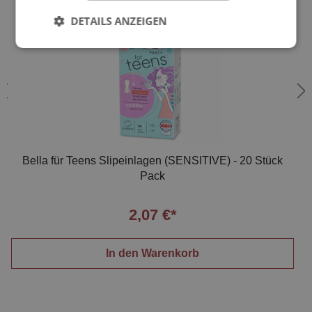
DETAILS ANZEIGEN
Bella für Teens Slipeinlagen (SENSITIVE) - 20 Stück
Pack
2,07 €*
In den Warenkorb