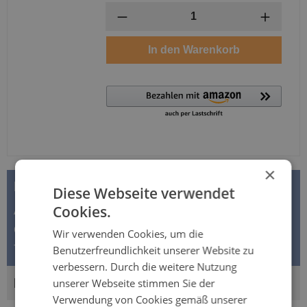
Anzahl
In den Warenkorb
×
BESCHREIBUNG
Diese Webseite verwendet
Cookies.
Attends AIR Comfort 9S Inkontinenzslip - Saugstärke 9 -
Gr. Small (4x21 Stück) Für maximale Sicherheit,
Wir verwenden Cookies, um die
Trockenheit und Woh…
Benutzerfreundlichkeit unserer Website zu
Mehr
verbessern. Durch die weitere Nutzung
BEWERTUNGEN
unserer Webseite stimmen Sie der
Verwendung von Cookies gemäß unserer