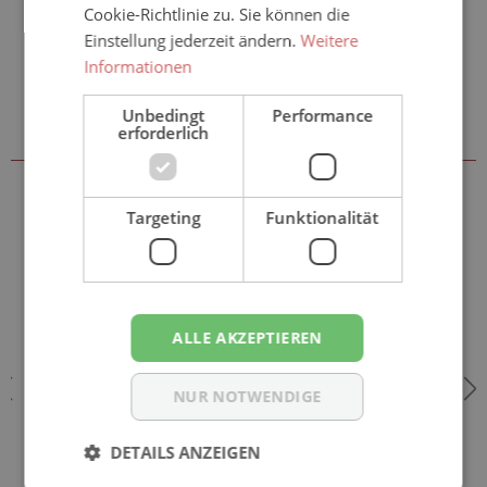
Cookie-Richtlinie zu. Sie können die
Einstellung jederzeit ändern.
Weitere
Informationen
Sie könnten auch an folgenden
Unbedingt
Performance
erforderlich
Artikeln interessiert sein
Targeting
Funktionalität
ALLE AKZEPTIEREN
NUR NOTWENDIGE
DETAILS ANZEIGEN