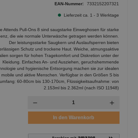
EAN-Nummer:
7332152207321
Lieferzeit ca. 1 - 3 Werktage
ie Attends Pull-Ons 8 sind saugstarke Einweghosen für starke
nenz, die wie normale Unterwäsche getragen werden können.
Der leistungsstarke Saugkern und Auslaufsperren bieten
erlässigen Schutz und trockene Haut. Weiche, atmungsaktive
alien sorgen für hohen Tragekomfort und Diskretion unter der
Kleidung. Einfaches An- und Ausziehen, geruchshemmende
hnologie und hygienische Entsorgung machen sie zur idealen
r mobile und aktive Menschen. Verfügbar in den Größen S bis
tumfang: 60-80cm bis 130-170cm, Flüssigkeitsaufnahme: von
2.153ml bis 2.362ml (nach ISO 11948)
Anzahl
In den Warenkorb