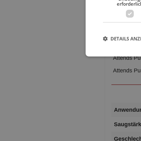
erforderlic
Größe
Attends Pu
DETAILS ANZ
Attends Pu
Attends Pu
Attends Pu
Anwendun
Saugstärk
Geschlech