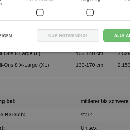
h
Saug
Hüftumfang
(nac
ll-Ons 8 Small (S)
60-90 cm
2.36
EIGEN
NUR NOTWENDIGE
ALLE A
ll-Ons 8 Medium (M)
80-110 cm
2.36
ll-Ons 8 Large (L)
100-140 cm
2.52
ll-Ons 8 X-Large (XL)
130-170 cm
2.15
g bei:
mittlerer bis schwere
e Bereich:
stark
t:
Unisex