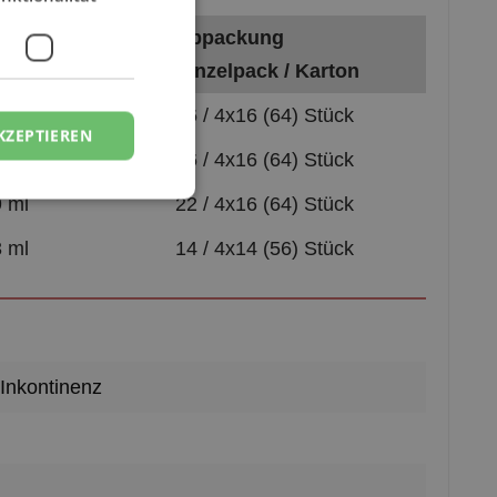
leistung
Abpackung
h ISO 11948)
Einzelpack / Karton
2 ml
16 / 4x16 (64) Stück
KZEPTIEREN
2 ml
16 / 4x16 (64) Stück
9 ml
22 / 4x16 (64) Stück
3 ml
14 / 4x14 (56) Stück
 Inkontinenz