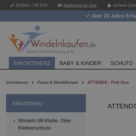
033841 / 38 970
Nachricht an uns.
sichere Zah
inhalt springen
✓ über 20 Jahre Erf
INKONTINENZ
BABY & KINDER
SCHUTZ-
Inkontinenz
Pants & Windelhosen
ATTENDS - Pull-Ons
Inkontinenz
ATTENDS P
Windeln Mit Klebe- Oder
Klettverschluss