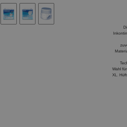
D
Inkonti
zuv
Materi
Tec
Wahl fü
XL. Hüf