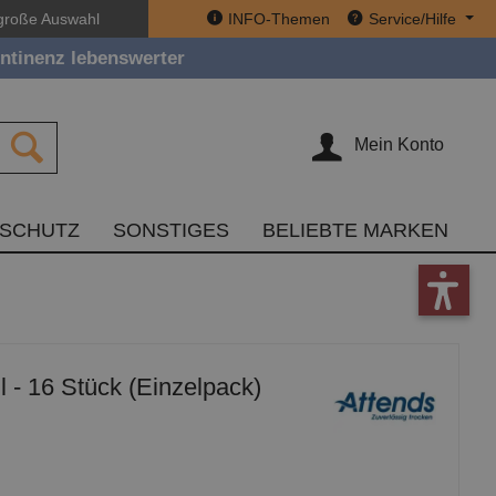
große Auswahl
INFO-Themen
Service/Hilfe
ntinenz lebenswerter
Mein Konto
TSCHUTZ
SONSTIGES
BELIEBTE MARKEN
 - 16 Stück (Einzelpack)