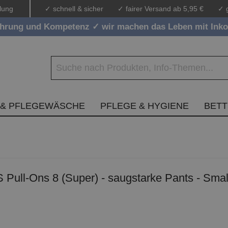
lung
✓ schnell & sicher
✓ fairer Versand ab 5,95 €
✓ 
ahrung und Kompetenz ✓ wir machen das Leben mit Inko
 & PFLEGEWÄSCHE
PFLEGE & HYGIENE
BET
ull-Ons 8 (Super) - saugstarke Pants - Small