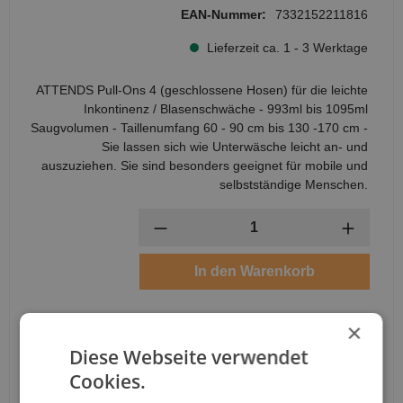
EAN-Nummer:
7332152211816
Lieferzeit ca. 1 - 3 Werktage
ATTENDS Pull-Ons 4 (geschlossene Hosen) für die leichte
Inkontinenz / Blasenschwäche - 993ml bis 1095ml
Saugvolumen - Taillenumfang 60 - 90 cm bis 130 -170 cm -
Sie lassen sich wie Unterwäsche leicht an- und
auszuziehen. Sie sind besonders geeignet für mobile und
selbstständige Menschen.
Anzahl
In den Warenkorb
×
Diese Webseite verwendet
Cookies.