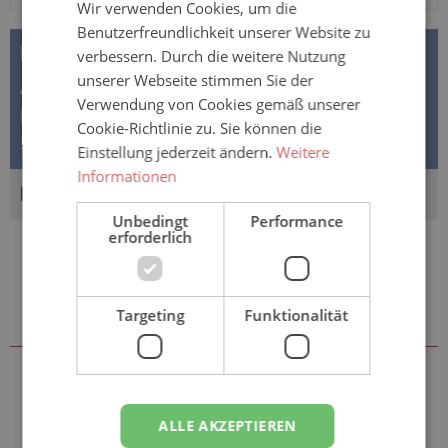
Wir verwenden Cookies, um die
Benutzerfreundlichkeit unserer Website zu
BESCHREIBUNG
verbessern. Durch die weitere Nutzung
unserer Webseite stimmen Sie der
Attends Pull-Ons 4 - S | M | L | XL (Einmal-Windelhose)
Verwendung von Cookies gemäß unserer
Normal - leichte Ausführung Die neue Leichtigkeit des
Cookie-Richtlinie zu. Sie können die
Seins. Joggen…
Mehr
Einstellung jederzeit ändern.
Weitere
Informationen
BEWERTUNGEN
Unbedingt
Performance
erforderlich
Targeting
Funktionalität
Zubehör & weitere Größen
ALLE AKZEPTIEREN