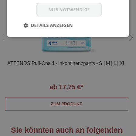
NUR NOTWENDIGE
DETAILS ANZEIGEN
ATTENDS Pull-Ons 4 - Inkontinenzpants - S | M | L | XL
ab 17,75 €*
ZUM PRODUKT
Sie könnten auch an folgenden