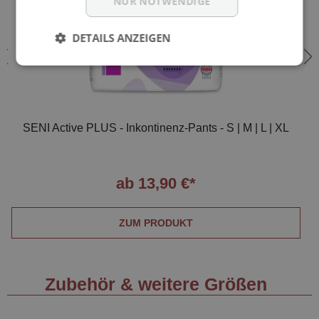
NUR NOTWENDIGE
DETAILS ANZEIGEN
SENI Active PLUS - Inkontinenz-Pants - S | M | L | XL
ab 13,90 €*
ZUM PRODUKT
Zubehör & weitere Größen