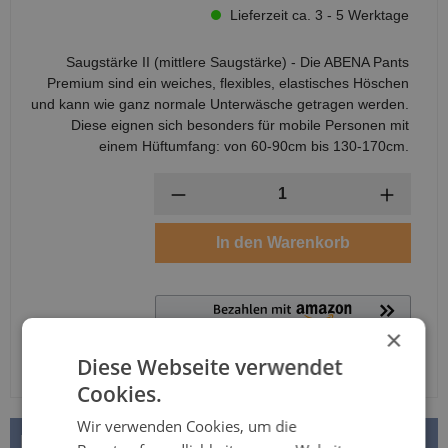
Lieferzeit ca. 3 - 5 Werktage
Saugstärke II (mittlere Saugstärke) - Die ABENA Pants
Premium sind ein weiches, flexibles, elastisches Höschen
und kann wie ganz normale Unterwäsche getragen werden.
Diese eignen sich besonders für mobile Personen mit
einem Hüftumfang: von 60-90cm bis 130-170cm.
Anzahl
In den Warenkorb
×
Diese Webseite verwendet
Cookies.
Wir verwenden Cookies, um die
BESCHREIBUNG