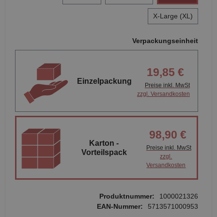
X-Large (XL)
Verpackungseinheit
19,85 €
Einzelpackung
Preise inkl. MwSt
zzgl. Versandkosten
98,90 €
Karton -
Preise inkl. MwSt
Vorteilspack
zzgl.
Versandkosten
Produktnummer:
1000021326
EAN-Nummer:
5713571000953