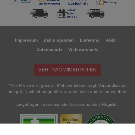
Impressum
Zahlungsarten
Lieferung
AGB
Datenschutz
Widerrufsrecht
VERTRAG WIDERRUFEN
* Alle Preise inkl. gesetzl. Mehrwertsteuer zzgl. Versandkosten
und ggf. Nachnahmegebühren, wenn nicht anders angegeben.
Eingetragen im Arzneimittel-Versandhandels-Register.