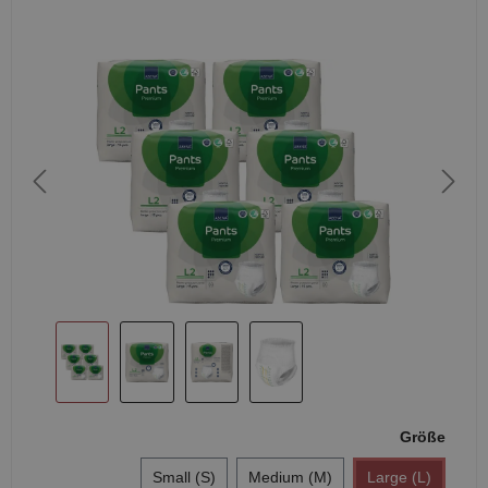
Größe
Small (S)
Medium (M)
Large (L)