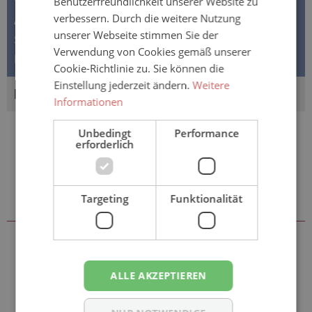
Benutzerfreundlichkeit unserer Website zu
verbessern. Durch die weitere Nutzung
ABENA Pants Premium - Saugstärke II - erhöhte
unserer Webseite stimmen Sie der
Saugstärke ABENA Pants Premium ist ein innovatives
Verwendung von Cookies gemäß unserer
Inkontinenzprodukt, das wi…
Mehr
Cookie-Richtlinie zu. Sie können die
Einstellung jederzeit ändern.
Weitere
BEWERTUNGEN
Informationen
Unbedingt
Performance
erforderlich
Sie könnten auch an folgenden
Targeting
Funktionalität
Artikeln interessiert sein
ALLE AKZEPTIEREN