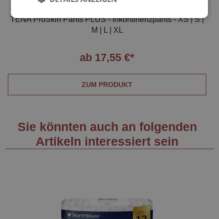
TENA ProSkin Pants PLUS - Inkontinenzpants - XS | S |
M | L | XL
ab 17,55 €*
ZUM PRODUKT
Sie könnten auch an folgenden
Artikeln interessiert sein