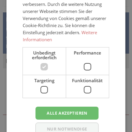
verbessern. Durch die weitere Nutzung
unserer Webseite stimmen Sie der
Verwendung von Cookies gemäß unserer
BESCHREIBUNG
Cookie-Richtlinie zu. Sie können die
Suprima Stecklaken aus Frottee mit PU-Beschichtung
Einstellung jederzeit ändern.
Weitere
90x150cm Das Stecklaken "Frottee" von Suprima
Informationen
besitzt eine Baumwoll- Fro…
Mehr
Unbedingt
Performance
erforderlich
BEWERTUNGEN
Targeting
Funktionalität
Sie könnten auch an folgenden
Artikeln interessiert sein
ALLE AKZEPTIEREN
NUR NOTWENDIGE