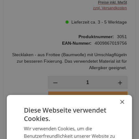
Preise inkl. MwSt
zzgl. Versandkosten
Lieferzeit ca. 3 - 5 Werktage
Produktnummer:
3051
EAN-Nummer:
4009867019756
Stecklaken - aus Frottee (Baumwolle) mit Umschlagflügeln
zur besseren Fixierung. Das verwendetet Material ist für
Allergiker geeignet.
Anzahl
In den Warenkorb
×
Diese Webseite verwendet
Cookies.
Wir verwenden Cookies, um die
Benutzerfreundlichkeit unserer Website zu