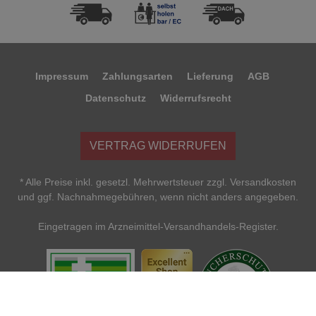
Impressum
Zahlungsarten
Lieferung
AGB
Datenschutz
Widerrufsrecht
VERTRAG WIDERRUFEN
* Alle Preise inkl. gesetzl. Mehrwertsteuer zzgl. Versandkosten
und ggf. Nachnahmegebühren, wenn nicht anders angegeben.
Eingetragen im Arzneimittel-Versandhandels-Register.