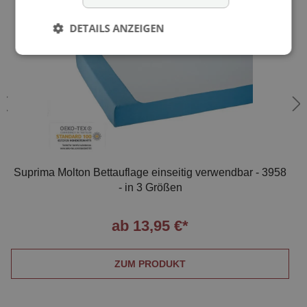
DETAILS ANZEIGEN
Suprima Molton Bettauflage einseitig verwendbar - 3958
- in 3 Größen
ab 13,95 €*
ZUM PRODUKT