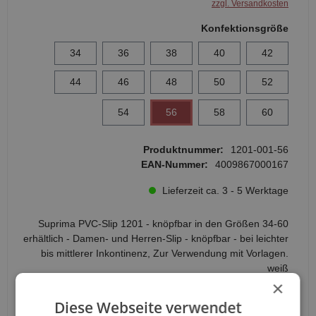
zzgl. Versandkosten
Konfektionsgröße
34
36
38
40
42
44
46
48
50
52
54
56
58
60
Produktnummer:
1201-001-56
EAN-Nummer:
4009867000167
Lieferzeit ca. 3 - 5 Werktage
Suprima PVC-Slip 1201 - knöpfbar in den Größen 34-60
erhältlich - Damen- und Herren-Slip - knöpfbar - bei leichter
bis mittlerer Inkontinenz, Zur Verwendung mit Vorlagen.
weiß
×
Anzahl
Diese Webseite verwendet