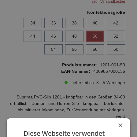
zzgl. Versandkosten
Konfektionsgröße
34
36
38
40
42
44
46
48
50
52
54
56
58
60
Produktnummer:
1201-001-50
EAN-Nummer:
4009867000136
Lieferzeit ca. 3 - 5 Werktage
Suprima PVC-Slip 1201 - knöpfbar in den Größen 34-60
erhältlich - Damen- und Herren-Slip - knöpfbar - bei leichter
bis mittlerer Inkontinenz, Zur Verwendung mit Vorlagen.
weiß
×
Anzahl
Diese Webseite verwendet