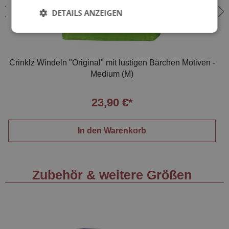
DETAILS ANZEIGEN
Crinklz Windeln "Original" mit lustigen Bärchen Motiven -
Medium (M)
23,90 €*
In den Warenkorb
Zubehör & weitere Größen