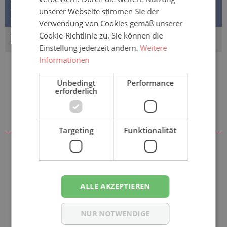
mit Außenfolie Der Pharma Slip Tag Medium ist eine
unserer Webseite stimmen Sie der
klassische Höschenwind…
Mehr
Verwendung von Cookies gemäß unserer
Cookie-Richtlinie zu. Sie können die
BEWERTUNGEN
Einstellung jederzeit ändern.
Weitere
Informationen
Unbedingt
Performance
erforderlich
Sie könnten auch an folgenden
Artikeln interessiert sein
Targeting
Funktionalität
ALLE AKZEPTIEREN
NUR NOTWENDIGE