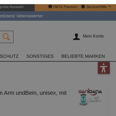
große Auswahl
INFO-Themen
Service/Hilfe
ntinenz lebenswerter
Mein Konto
TSCHUTZ
SONSTIGES
BELIEBTE MARKEN
m Arm undBein, unisex, mit