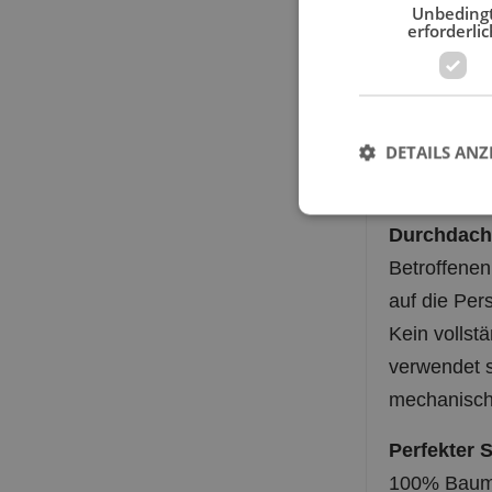
erforderlic
L (für S
Achtung es
fragen wir 
DETAILS ANZ
Allgemeine
Durchdach
Betroffenen 
auf die Per
Kein vollst
verwendet 
mechanisch
Perfekter 
100% Baumw