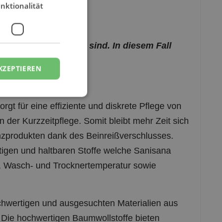
en immer auf Lager sind. In diesem Fall
KZEPTIEREN
gt für eine effiziente und diskrete Pflege von
in der Kurzzeitpflege. Somit bleibt mehr Zeit sich
nzprodukten dank des Beinreißverschlusses.
rtigen und haltbaren Stoffe welche Sanisana
, Wasch- und Trocknertemperatur sowie
hwertigen und ausgesuchten Materialien aus
Die hochwertigen Baumwollstoffe bieten