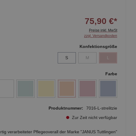
75,90 €*
Preise inkl. MwSt
zzgl. Versandkosten
Konfektionsgröße
S
M
L
Farbe
Produktnummer:
7016-L-strelitzie
Zur Zeit nicht verfügbar
tig verarbeiteter Pflegeoverall der Marke "JANUS Tuttlingen"
von Sanisana aus 100% Baumwolle mit schrägen