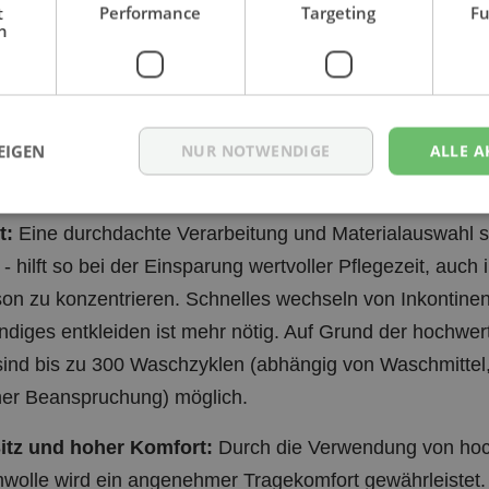
h
ie: 46/48, für Ihn: 52/54)
 kann vorkommen das nicht alle Farben in allen Größ
bei Ihnen für Alternativen nach.
EIGEN
NUR NOTWENDIGE
ALLE A
s zu den Pflegeoveralls der Marke JANUS Tuttlingen
t:
Eine durchdachte Verarbeitung und Materialauswahl sor
- hilft so bei der Einsparung wertvoller Pflegezeit, auch 
son zu konzentrieren. Schnelles wechseln von Inkontine
ändiges entkleiden ist mehr nötig. Auf Grund der hochwe
sind bis zu 300 Waschzyklen (abhängig von Waschmittel
er Beanspruchung) möglich.
Sitz und hoher Komfort:
Durch die Verwendung von hoc
olle wird ein angenehmer Tragekomfort gewährleistet. 