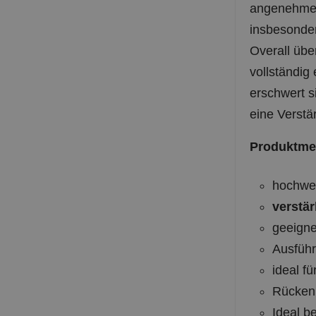
angenehmer 
insbesonder
Overall übe
vollständi
erschwert s
eine Verstä
Produktme
hochwer
verstär
geeigne
Ausführ
ideal fü
Rückenr
Ideal b