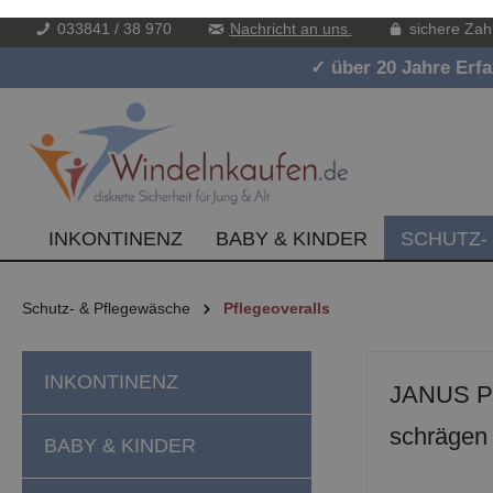
033841 / 38 970
Nachricht an uns.
sichere Zah
inhalt springen
✓ über 20 Jahre Erf
INKONTINENZ
BABY & KINDER
SCHUTZ-
Schutz- & Pflegewäsche
Pflegeoveralls
INKONTINENZ
JANUS Pfl
schrägen 
BABY & KINDER