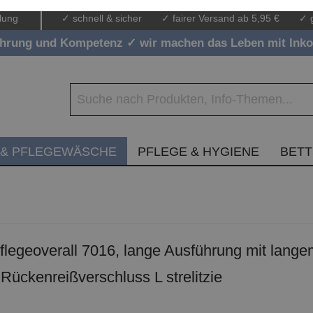
lung
✓ schnell & sicher
✓ fairer Versand ab 5,95 €
✓ 
ahrung und Kompetenz ✓ wir machen das Leben mit Inko
 & PFLEGEWÄSCHE
PFLEGE & HYGIENE
BET
egeoverall 7016, lange Ausführung mit lange
Rückenreißverschluss L strelitzie