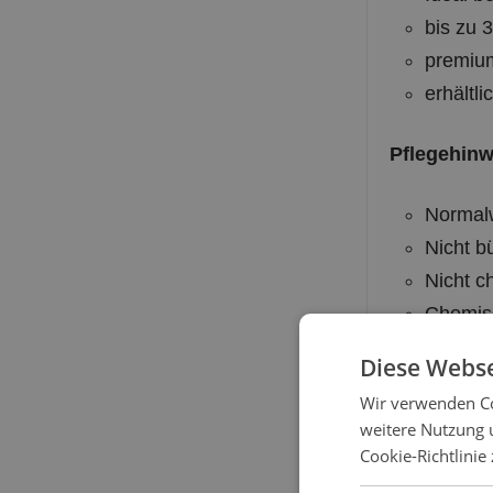
bis zu 
premium
erhältl
Pflegehinw
Normalw
Nicht b
Nicht c
Chemisc
Schonp
Diese Webse
Wir verwenden Co
erhältlich
weitere Nutzung 
Cookie-Richtlinie
S (für S
Unbeding
M (für S