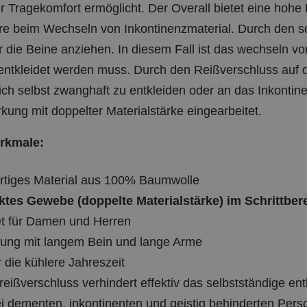
Tragekomfort ermöglicht. Der Overall bietet eine hohe 
e beim Wechseln von Inkontinenzmaterial. Durch den sc
r die Beine anziehen. In diesem Fall ist das wechseln vo
g entkleidet werden muss. Durch den Reißverschluss au
ich selbst zwanghaft zu entkleiden oder an das Inkonti
rkung mit doppelter Materialstärke eingearbeitet.
rkmale:
tiges Material aus 100% Baumwolle
ktes Gewebe (doppelte Materialstärke) im Schrittber
t für Damen und Herren
ung mit langem Bein und lange Arme
r die kühlere Jahreszeit
eißverschluss verhindert effektiv das selbstständige ent
ei dementen, inkontinenten und geistig behinderten Per