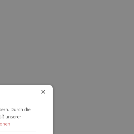
×
sern. Durch die
äß unserer
ionen
nktionalität