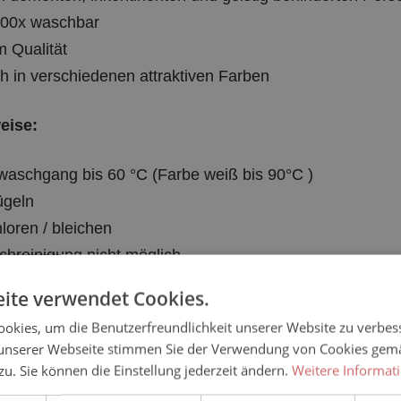
300x waschbar
 Qualität
ich in verschiedenen attraktiven Farben
eise:
aschgang bis 60 °C (Farbe weiß bis 90°C )
ügeln
hloren / bleichen
hreinigung nicht möglich
rogramm im Trockner verwenden
ite verwendet Cookies.
okies, um die Benutzerfreundlichkeit unserer Website zu verbes
e Größen:
unserer Webseite stimmen Sie der Verwendung von Cookies gem
 zu. Sie können die Einstellung jederzeit ändern.
Weitere Informat
ie: 40, für Ihn: 46)
t
Performance
Targeting
Fu
ie: 42/44, für Ihn: 48/50)