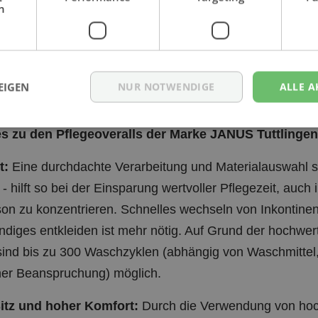
h
ie: 42/44, für Ihn: 48/50)
ie: 46/48, für Ihn: 52/54)
 kann vorkommen das nicht alle Farben in allen Größ
EIGEN
NUR NOTWENDIGE
ALLE A
bei Ihnen für Alternativen nach.
s zu den Pflegeoveralls der Marke JANUS Tuttlingen
t:
Eine durchdachte Verarbeitung und Materialauswahl sor
- hilft so bei der Einsparung wertvoller Pflegezeit, auch 
son zu konzentrieren. Schnelles wechseln von Inkontine
ändiges entkleiden ist mehr nötig. Auf Grund der hochwe
sind bis zu 300 Waschzyklen (abhängig von Waschmittel
er Beanspruchung) möglich.
Sitz und hoher Komfort:
Durch die Verwendung von hoc