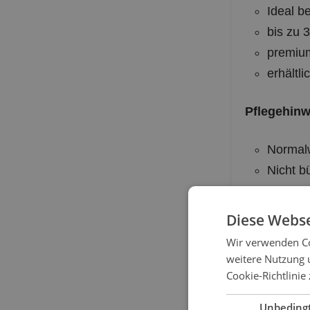
Ideal b
bis zu 
premium
erhältl
Pflegehinw
Normalw
Nicht b
Nicht c
Chemisc
Diese Webse
Schonp
Wir verwenden Co
weitere Nutzung 
erhältlich
Cookie-Richtlinie
Unbeding
S (für S