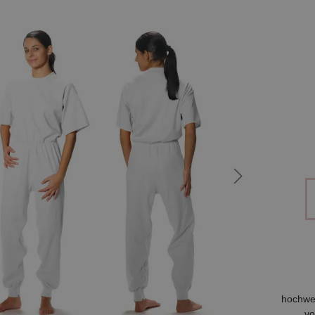
hochwer
vo