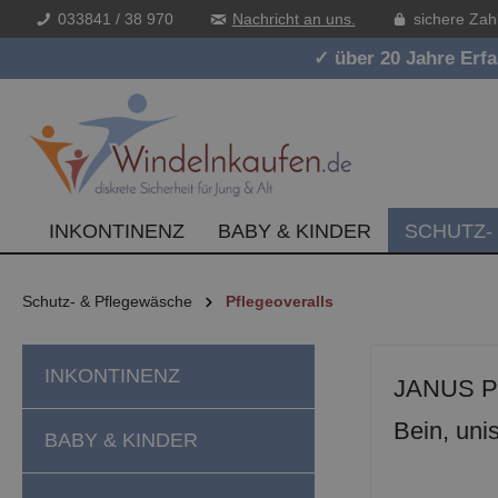
033841 / 38 970
Nachricht an uns.
sichere Zah
inhalt springen
✓ über 20 Jahre Erf
INKONTINENZ
BABY & KINDER
SCHUTZ-
Schutz- & Pflegewäsche
Pflegeoveralls
INKONTINENZ
JANUS Pfl
Bein, uni
BABY & KINDER