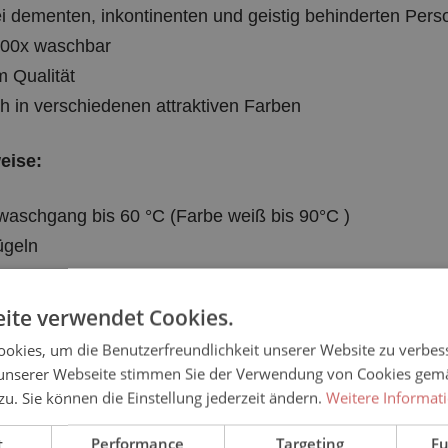
ei dementen, inkontinenten und geistig behinderten Per
300x waschbar
 Qualität
ich in verschiedenen attraktiven Farben
eise:
aschgang bis 60 °C (Farbe weiß bis 90°C )
ügeln
hloren / bleichen
hreinigung nicht möglich
ite verwendet Cookies.
rogramm im Trockner verwenden
okies, um die Benutzerfreundlichkeit unserer Website zu verbes
unserer Webseite stimmen Sie der Verwendung von Cookies gem
e Größen:
 zu. Sie können die Einstellung jederzeit ändern.
Weitere Informat
t
Performance
Targeting
Fu
ie: 40, für Ihn: 46)