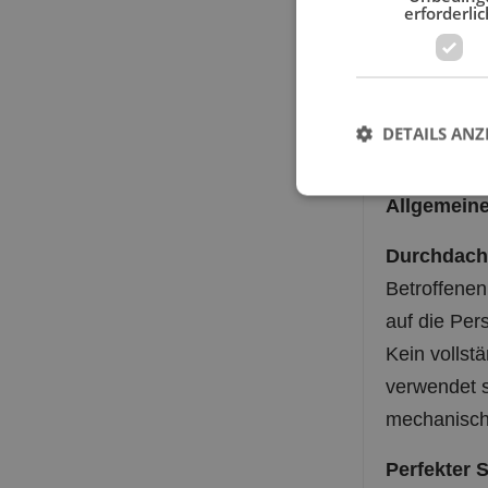
erforderlic
M (für S
L (für S
Achtung es
DETAILS ANZ
fragen wir 
Allgemeine
Durchdach
Betroffenen 
auf die Per
Kein vollst
verwendet 
mechanisch
Perfekter 