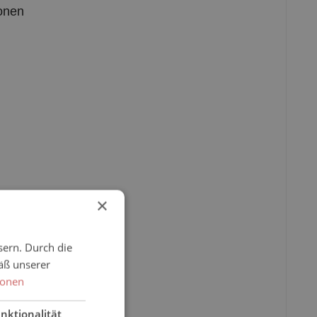
sonen
×
sern. Durch die
äß unserer
ionen
nktionalität