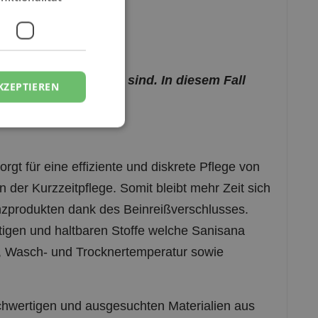
en immer auf Lager sind. In diesem Fall
KZEPTIEREN
gt für eine effiziente und diskrete Pflege von
in der Kurzzeitpflege. Somit bleibt mehr Zeit sich
nzprodukten dank des Beinreißverschlusses.
rtigen und haltbaren Stoffe welche Sanisana
, Wasch- und Trocknertemperatur sowie
hwertigen und ausgesuchten Materialien aus