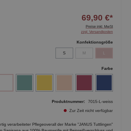
69,90 €*
Preise inkl. MwSt
zzgl. Versandkosten
Konfektionsgröße
S
M
L
Farbe
Produktnummer:
7015-L-weiss
Zur Zeit nicht verfügbar
tig verarbeiteter Pflegeoverall der Marke "JANUS Tuttlingen"
n Sanisana aus 100% Baumwolle mit Beinreißverschluss und