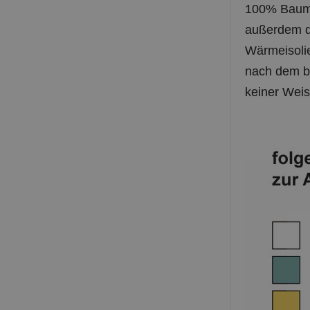
100% Baumw
außerdem d
Wärmeisolie
nach dem bü
keiner Weis