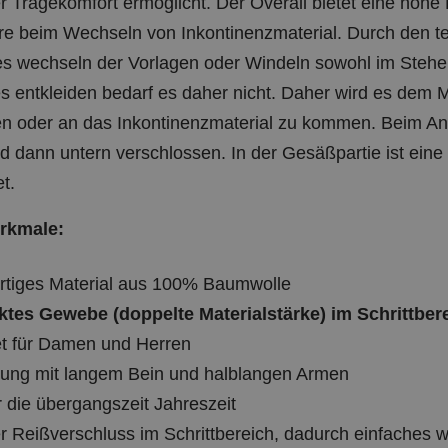
Tragekomfort ermöglicht. Der Overall bietet eine hohe 
e beim Wechseln von Inkontinenzmaterial. Durch den tei
es wechseln der Vorlagen oder Windeln sowohl im Stehen
es entkleiden bedarf es daher nicht. Daher wird es dem
en oder an das Inkontinenzmaterial zu kommen. Beim Anz
 dann untern verschlossen. In der Gesäßpartie ist eine 
t.
rkmale:
tiges Material aus 100% Baumwolle
ktes Gewebe (doppelte Materialstärke) im Schrittber
t für Damen und Herren
ung mit langem Bein und halblangen Armen
ür die übergangszeit Jahreszeit
er Reißverschluss im Schrittbereich, dadurch einfaches