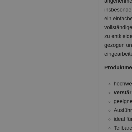
angenehmer 
insbesonder
ein einfach
vollständig
zu entkleid
gezogen und
eingearbeite
Produktme
hochwer
verstär
geeigne
Ausführ
ideal f
Teilbar