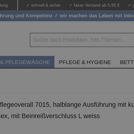
lung
✓ schnell & sicher
✓ fairer Versand ab 5,95 €
✓ 
ahrung und Kompetenz ✓ wir machen das Leben mit Inko
 & PFLEGEWÄSCHE
PFLEGE & HYGIENE
BET
egeoverall 7015, halblange Ausführung mit 
sex, mit Beinreißverschluss L weiss