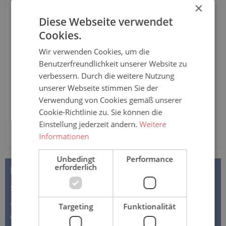
Tuttlingen" von Sanisana aus 100% Baumwolle mit
×
Beinreißverschluss und langem Arm und Bein, in
Diese Webseite verwendet
verschiedenen Farben
Cookies.
Anzahl
Wir verwenden Cookies, um die
Benutzerfreundlichkeit unserer Website zu
In den Warenkorb
verbessern. Durch die weitere Nutzung
unserer Webseite stimmen Sie der
Verwendung von Cookies gemäß unserer
Cookie-Richtlinie zu. Sie können die
Einstellung jederzeit ändern.
Weitere
Informationen
Unbedingt
Performance
erforderlich
BESCHREIBUNG
Sanisana JANUS – Pflegeoverall 7011 – lange
Ausführung – für Damen und Herren Der Pflegeoverall
Targeting
Funktionalität
der Marke JANUS Tuttlingen…
Mehr