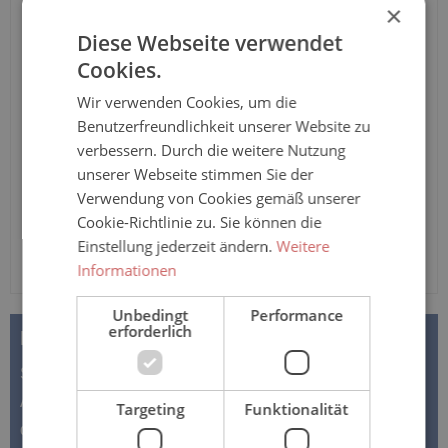
Tuttlingen" von Sanisana aus 100% Baumwolle mit
×
Beinreißverschluss und langem Arm und Bein, in
Diese Webseite verwendet
verschiedenen Farben
Cookies.
Anzahl
Wir verwenden Cookies, um die
Benutzerfreundlichkeit unserer Website zu
In den Warenkorb
verbessern. Durch die weitere Nutzung
unserer Webseite stimmen Sie der
Verwendung von Cookies gemäß unserer
Cookie-Richtlinie zu. Sie können die
Einstellung jederzeit ändern.
Weitere
Informationen
Unbedingt
Performance
erforderlich
BESCHREIBUNG
Sanisana JANUS – Pflegeoverall 7011 – lange
Ausführung – für Damen und Herren Der Pflegeoverall
Targeting
Funktionalität
der Marke JANUS Tuttlingen…
Mehr