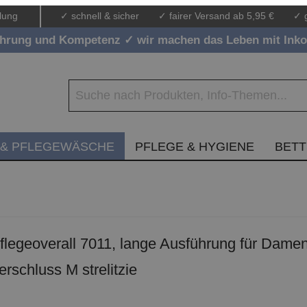
lung
✓ schnell & sicher
✓ fairer Versand ab 5,95 €
✓ 
ahrung und Kompetenz ✓ wir machen das Leben mit Inko
 & PFLEGEWÄSCHE
PFLEGE & HYGIENE
BET
egeoverall 7011, lange Ausführung für Damen
erschluss M strelitzie