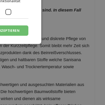
en immer auf Lager sind. In diesem Fall
KZEPTIEREN
gt für eine effiziente und diskrete Pflege von
in der Kurzzeitpflege. Somit bleibt mehr Zeit sich
nzprodukten dank des Beinreißverschlusses.
rtigen und haltbaren Stoffe welche Sanisana
, Wasch- und Trocknertemperatur sowie
hwertigen und ausgesuchten Materialien aus
Die hochwertigen Baumwollstoffe bieten
wirken und dienen als wirksame
rson rundum geschützt, kein offener Rücken