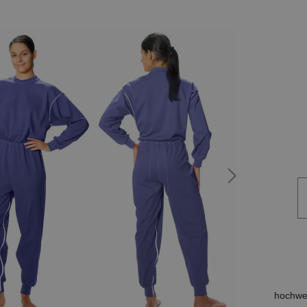
hochwer
vo