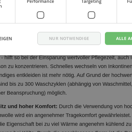
h
 kann vorkommen das nicht alle Farben in allen Größ
bei Ihnen für Alternativen nach.
s zu den Pflegeoveralls der Marke JANUS Tuttlingen
EIGEN
NUR NOTWENDIGE
ALLE A
t:
Eine durchdachte Verarbeitung und Materialauswahl sor
- hilft so bei der Einsparung wertvoller Pflegezeit, auch 
son zu konzentrieren. Schnelles wechseln von Inkontine
ändiges entkleiden ist mehr nötig. Auf Grund der hochwe
sind bis zu 300 Waschzyklen (abhängig von Waschmittel
er Beanspruchung) möglich.
Sitz und hoher Komfort:
Durch die Verwendung von hoc
olle wird ein angenehmer Tragekomfort gewährleistet. 
ie Eigenschaft bei zu viel Wärme angenehm kühlend zu 
rung bei Kälte. Durch die geschlossene Form ist die Pe