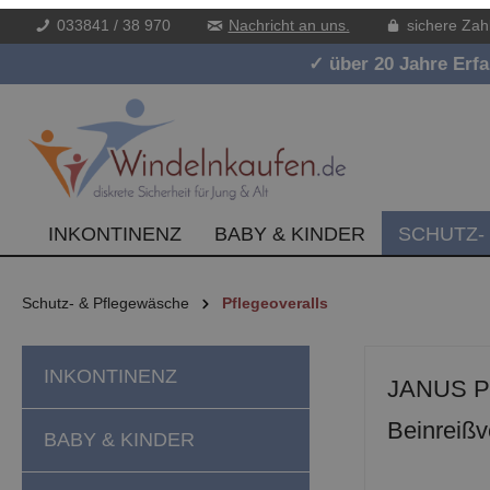
033841 / 38 970
Nachricht an uns.
sichere Zah
inhalt springen
✓ über 20 Jahre Erf
INKONTINENZ
BABY & KINDER
SCHUTZ-
Schutz- & Pflegewäsche
Pflegeoveralls
INKONTINENZ
JANUS Pfl
Beinreißv
BABY & KINDER