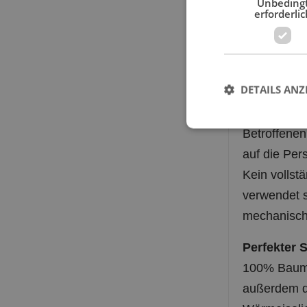
erforderlic
Achtung es
fragen wir 
Allgemeine
DETAILS ANZ
Durchdach
Betroffenen 
auf die Per
Kein vollst
verwendet 
mechanisch
Perfekter 
100% Baumw
außerdem d
Wärmeisolie