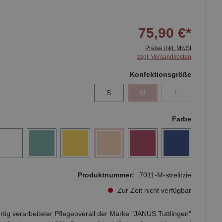
75,90 €*
Preise inkl. MwSt
zzgl. Versandkosten
Konfektionsgröße
S
M
L
Farbe
Produktnummer:
7011-M-strelitzie
Zur Zeit nicht verfügbar
tig verarbeiteter Pflegeoverall der Marke "JANUS Tuttlingen"
n Sanisana aus 100% Baumwolle mit Beinreißverschluss und