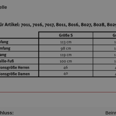
lle
hluss:
Bein