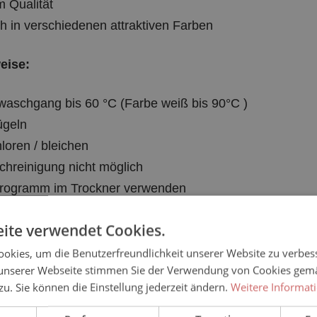
 Qualität
ich in verschiedenen attraktiven Farben
eise:
aschgang bis 60 °C (Farbe weiß bis 90°C )
ügeln
hloren / bleichen
hreinigung nicht möglich
rogramm im Trockner verwenden
ite verwendet Cookies.
e Größen:
okies, um die Benutzerfreundlichkeit unserer Website zu verbes
ie: 40, für Ihn: 46)
unserer Webseite stimmen Sie der Verwendung von Cookies gem
 zu. Sie können die Einstellung jederzeit ändern.
Weitere Informat
ie: 42/44, für Ihn: 48/50)
ie: 46/48, für Ihn: 52/54)
t
Performance
Targeting
Fu