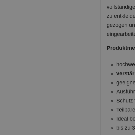
vollständig
zu entkleid
gezogen und
eingearbeite
Produktme
hochwer
verstär
geeigne
Ausführ
Schutz 
Teilbar
Ideal b
bis zu 