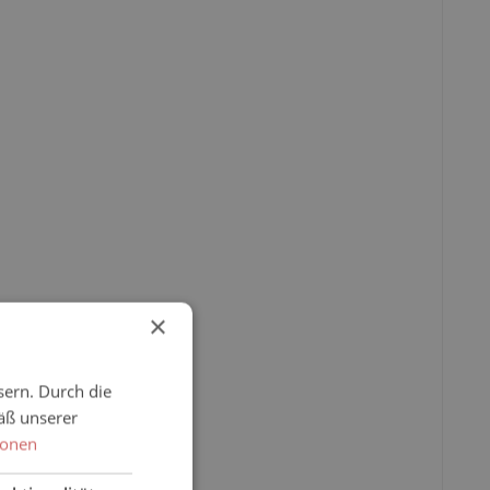
×
sern. Durch die
äß unserer
ionen
nktionalität