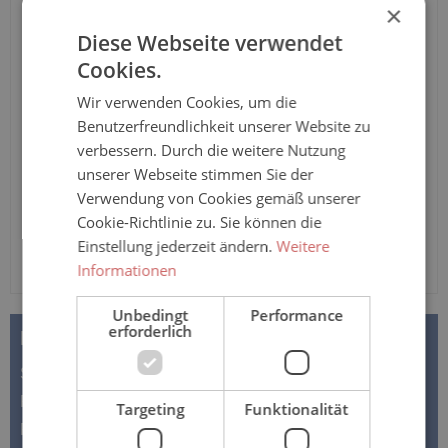
Tuttlingen" von Sanisana aus 100% Baumwolle mit
×
Rundhalsausschnitt und langem Arm, in verschiedenen
Diese Webseite verwendet
Farben
Cookies.
Anzahl
Wir verwenden Cookies, um die
Benutzerfreundlichkeit unserer Website zu
In den Warenkorb
verbessern. Durch die weitere Nutzung
unserer Webseite stimmen Sie der
Verwendung von Cookies gemäß unserer
Cookie-Richtlinie zu. Sie können die
Einstellung jederzeit ändern.
Weitere
Informationen
Unbedingt
Performance
erforderlich
BESCHREIBUNG
Sanisana Pflegehemd – JANUS – Langarm mit
Rundhalsausschnitt &amp; offenes Rückenteil in
Targeting
Funktionalität
Premiumqualität Das Pflegehemd in…
Mehr