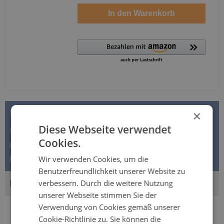
In den Warenkorb
BESCHREIBUNG
×
Diese Webseite verwendet
Inkontinenzslip MoliCare Premium Elastic 6 Tropfen Die
Cookies.
neuen MoliCare "Premium Elastic" Inkontinenzslips
Wir verwenden Cookies, um die
bieten durch ihr n…
Mehr
Benutzerfreundlichkeit unserer Website zu
BEWERTUNGEN
verbessern. Durch die weitere Nutzung
unserer Webseite stimmen Sie der
Verwendung von Cookies gemäß unserer
Cookie-Richtlinie zu. Sie können die