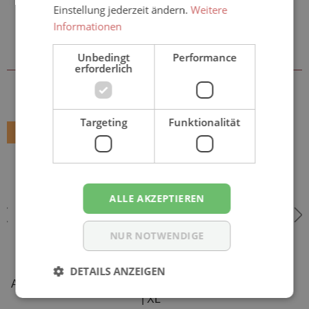
Einstellung jederzeit ändern.
Weitere
Informationen
Sie könnten auch an folgenden
Artikeln interessiert sein
Unbedingt
Performance
erforderlich
Targeting
Funktionalität
Tipp
ALLE AKZEPTIEREN
NUR NOTWENDIGE
DETAILS ANZEIGEN
AMD SLIP - (MAXI PLUS) - Inkontinenzwindeln - Gr. M | L
| XL