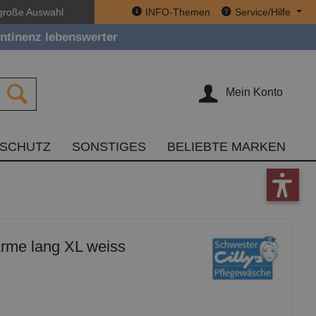
große Auswahl
INFO-Themen
Service/Hilfe
ntinenz lebenswerter
Mein Konto
TSCHUTZ
SONSTIGES
BELIEBTE MARKEN
-Arme lang XL weiss