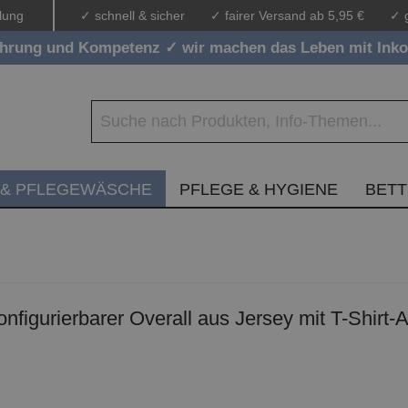
lung
✓ schnell & sicher
✓ fairer Versand ab 5,95 €
✓ 
ahrung und Kompetenz ✓ wir machen das Leben mit Inko
 & PFLEGEWÄSCHE
PFLEGE & HYGIENE
BET
 konfigurierbarer Overall aus Jersey mit T-Shirt