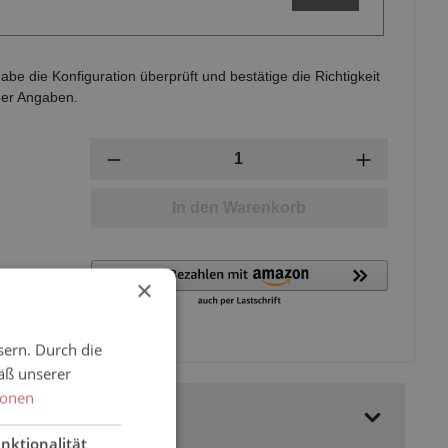
habe die Konfiguration überprüft und bestätige die Richtigkeit
er Angaben.
Anzahl
In den Warenkorb
×
sern. Durch die
äß unserer
ionen
nktionalität