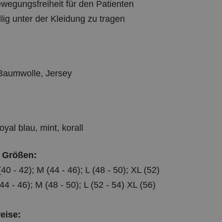
ewegungsfreiheit für den Patienten
llig unter der Kleidung zu tragen
Baumwolle, Jersey
oyal blau, mint, korall
 Größen:
0 - 42); M (44 - 46); L (48 - 50); XL (52)
44 - 46); M (48 - 50); L (52 - 54) XL (56)
eise: