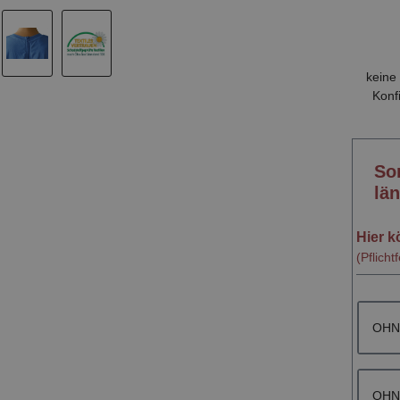
keine 
Konf
So
län
Hier k
(Pflicht
OHNE
OHNE