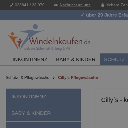
033841 / 38 970
Nachricht an uns.
sichere Zah
inhalt springen
✓ über 20 Jahre Erf
INKONTINENZ
BABY & KINDER
SCHUTZ-
Schutz- & Pflegewäsche
Cilly's Pflegewäsche
INKONTINENZ
Cilly´s -
BABY & KINDER