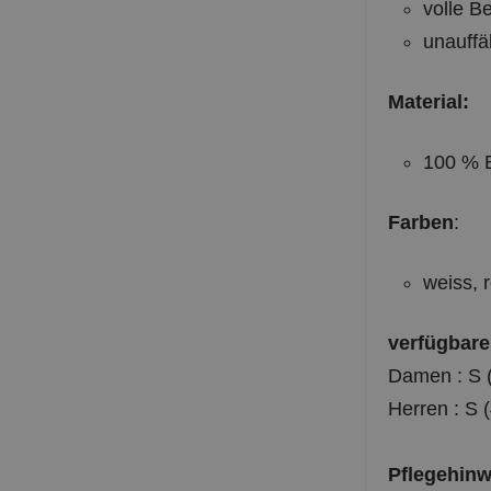
volle B
unauffä
Material:
100 % 
Farben
:
weiss, r
verfügbare
Damen : S (4
Herren : S (
Pflegehinw