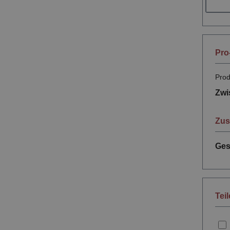
Pro
Prod
Zw
Zu
Ges
Tei