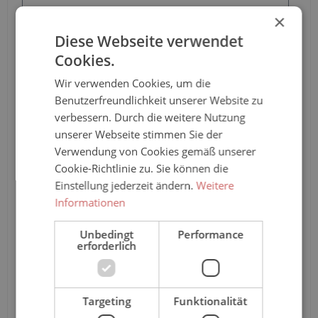
×
Diese Webseite verwendet
Pro-Stück-Aufschläge
Cookies.
Produktpreis
79,70 €*
Wir verwenden Cookies, um die
Benutzerfreundlichkeit unserer Website zu
Zwischensumme
79,70 €*
verbessern. Durch die weitere Nutzung
unserer Webseite stimmen Sie der
Zusammenfassung
Verwendung von Cookies gemäß unserer
Cookie-Richtlinie zu. Sie können die
Gesamtpreis
79,70 €*
Einstellung jederzeit ändern.
Weitere
Informationen
Unbedingt
Performance
Teile diese Konfiguration
erforderlich
Einmal-Link
Teilen
Targeting
Funktionalität