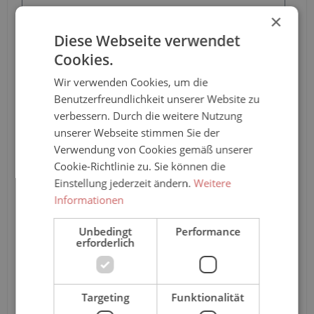
×
Diese Webseite verwendet
Pro-Stück-Aufschläge
Cookies.
Produktpreis
82,85 €*
Wir verwenden Cookies, um die
Benutzerfreundlichkeit unserer Website zu
Zwischensumme
82,85 €*
verbessern. Durch die weitere Nutzung
unserer Webseite stimmen Sie der
Zusammenfassung
Verwendung von Cookies gemäß unserer
Cookie-Richtlinie zu. Sie können die
Gesamtpreis
82,85 €*
Einstellung jederzeit ändern.
Weitere
Informationen
Unbedingt
Performance
Teile diese Konfiguration
erforderlich
Einmal-Link
Teilen
Targeting
Funktionalität