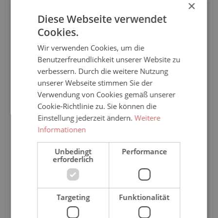
×
Pro-Stück-Aufschläge
Diese Webseite verwendet
Cookies.
Produktpreis
72,35 €*
Wir verwenden Cookies, um die
Zwischensumme
72,35 €*
Benutzerfreundlichkeit unserer Website zu
verbessern. Durch die weitere Nutzung
Zusammenfassung
unserer Webseite stimmen Sie der
Verwendung von Cookies gemäß unserer
Gesamtpreis
72,35 €*
Cookie-Richtlinie zu. Sie können die
Einstellung jederzeit ändern.
Weitere
Informationen
Teile diese Konfiguration
Unbedingt
Performance
erforderlich
Einmal-Link
Teilen
Targeting
Funktionalität
Ich habe die Konfiguration überprüft und bestätige die