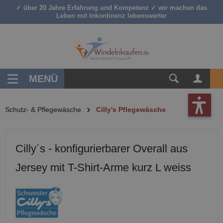
✓ über 20 Jahre Erfahrung und Kompetenz ✓ wir machen das
inhalt springen
Leben mit Inkontinenz lebenswerter
MENÜ
Schutz- & Pflegewäsche
Cilly's Pflegewäsche
Cilly´s - konfigurierbarer Overall aus
Jersey mit T-Shirt-Arme kurz L weiss