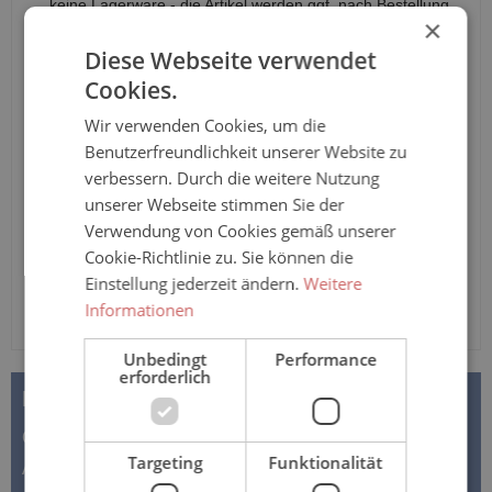
keine Lagerware - die Artikel werden ggf. nach Bestellung
×
gefertigt. Jersey-Overall für Kinder mit kurzen Armen und
Beinen, aus 100% Baumwolle in guter Stoffqualität -
Diese Webseite verwendet
konfigurierbar
Cookies.
Anzahl
Wir verwenden Cookies, um die
Benutzerfreundlichkeit unserer Website zu
verbessern. Durch die weitere Nutzung
In den Warenkorb
unserer Webseite stimmen Sie der
Verwendung von Cookies gemäß unserer
Cookie-Richtlinie zu. Sie können die
Einstellung jederzeit ändern.
Weitere
Informationen
Unbedingt
Performance
erforderlich
BESCHREIBUNG
Cilly's Kinder-Overall (Pflegeoverall) Jersey - mit T-Shirt
Targeting
Funktionalität
Armen Schlaf- und Pflegeoverall für Kinder mit kurzen