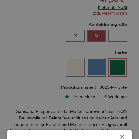
Preise inkl. MwSt
zzgl. Versandkosten
Konfektionsgröße
S
M
L
Farbe
Produktnummer:
8015-M-fichte
Lieferzeit ca. 1 - 3 Werktage
Sanisana Pflegeoverall der Marke "Carewear" aus 100%
Baumwolle mit Beinreißverschluss und halben Arm und
langem Bein für Frauen und Männer. Dieser Pflegeoverall
bietet ein besonders gutes Preis / Leistungsverhältnis, er ist
×
in verschiedenen Farben erhältlich.