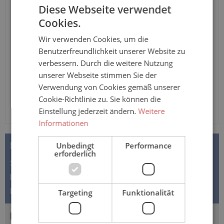
Diese Webseite verwendet
Anzahl
Cookies.
Wir verwenden Cookies, um die
In den Warenkorb
Benutzerfreundlichkeit unserer Website zu
verbessern. Durch die weitere Nutzung
unserer Webseite stimmen Sie der
Verwendung von Cookies gemäß unserer
Cookie-Richtlinie zu. Sie können die
Einstellung jederzeit ändern.
Weitere
Informationen
BESCHREIBUNG
Unbedingt
Performance
erforderlich
Sanisana CAREWEAR – Pflegeoverall 8015 – mit
langem Bein und kurzem Arm – für Damen und Herren
Der Pflegeoverall der Marke…
Mehr
Targeting
Funktionalität
BEWERTUNGEN