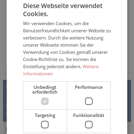
Diese Webseite verwendet
Anzahl
Cookies.
Wir verwenden Cookies, um die
In den Warenkorb
Benutzerfreundlichkeit unserer Website zu
verbessern. Durch die weitere Nutzung
unserer Webseite stimmen Sie der
Verwendung von Cookies gemäß unserer
Cookie-Richtlinie zu. Sie können die
Einstellung jederzeit ändern.
Weitere
Informationen
BESCHREIBUNG
Unbedingt
Performance
erforderlich
Sanisana CAREWEAR – Pflegeoverall 8015 – mit
langem Bein und kurzem Arm – für Damen und Herren
Der Pflegeoverall der Marke…
Mehr
Targeting
Funktionalität
BEWERTUNGEN