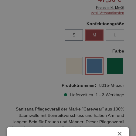
Preise inkl. MwSt
zzgl. Versandkosten
Konfektionsgröße
S
M
L
Farbe
Produktnummer:
8015-M-azur
Lieferzeit ca. 1 - 3 Werktage
Sanisana Pflegeoverall der Marke "Carewear" aus 100%
Baumwolle mit Beinreißverschluss und halben Arm und
langem Bein für Frauen und Männer. Dieser Pflegeoverall
bietet ein besonders gutes Preis / Leistungsverhältnis, er ist
×
in verschiedenen Farben erhältlich.