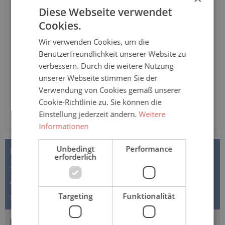
Diese Webseite verwendet
Produktnummer:
8027-S-UT-natur-OR-OT-azur
Cookies.
Zur Zeit nicht verfügbar
Wir verwenden Cookies, um die
Benutzerfreundlichkeit unserer Website zu
Sanisana Pflegeoverall der Marke "Carewear" aus 100%
verbessern. Durch die weitere Nutzung
Baumwolle mit langen Armen und Beinen, erschwertes
unserer Webseite stimmen Sie der
selbstentkleiden der Person wird gegeben, in drei
Verwendung von Cookies gemäß unserer
verschiedenen Farben erhältlich.
Cookie-Richtlinie zu. Sie können die
Einstellung jederzeit ändern.
Weitere
Informationen
Unbedingt
Performance
BESCHREIBUNG
erforderlich
Sanisana CAREWEAR – Pflegeoverall konfigurierbar -
Oberteil Langarm - Unterteil langes Bein Stellen Sie
Targeting
Funktionalität
sich Ihren Overall…
Mehr
BEWERTUNGEN