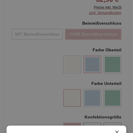
Preise inkl. MwSt
zzgl. Versandkosten
Beinreißverschluss
MIT Beinreißverschluss
OHNE Beinreißverschluss
Farbe Oberteil
Farbe Unterteil
Konfektionsgröße
S
M
L
×