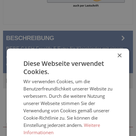
BESCHREIBUNG
BEBE CASH Freelife 5 Extra für Kleinkinder mit einem
×
Gewicht ab 18 kg - 35 St. Packung Was macht Freelife
Diese Webseite verwendet
Windeln einzigart…
Mehr
Cookies.
BEWERTUNGEN
Wir verwenden Cookies, um die
Benutzerfreundlichkeit unserer Website zu
verbessern. Durch die weitere Nutzung
unserer Webseite stimmen Sie der
Verwendung von Cookies gemäß unserer
Cookie-Richtlinie zu. Sie können die
Zubehör & weitere Größen
Einstellung jederzeit ändern.
Weitere
Informationen