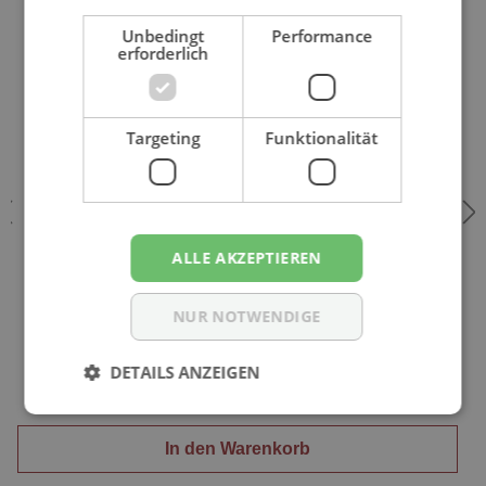
Unbedingt
Performance
erforderlich
Targeting
Funktionalität
ALLE AKZEPTIEREN
BEBE CASH Freelife 1 - Babywindeln Gr. Newborn 2-4
NUR NOTWENDIGE
kg - 28 St. Packung
DETAILS ANZEIGEN
7,65 €*
In den Warenkorb