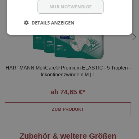
NUR NOTWENDIGE
DETAILS ANZEIGEN
HARTMANN MoliCare® Premium ELASTIC - 5 Tropfen -
Inkontinenzwindeln M | L
ab 74,65 €*
ZUM PRODUKT
Zubehör & weitere Größen