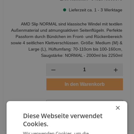
Lieferzeit ca. 1 - 3 Werktage
AMD Slip NORMAL sind klassische Windel mit textilen
Außenmaterial und atmungsaktiven Seitenflügeln. Perfekte
Passform durch Bündchen im Front- und Rückenbereich
sowie 4 seitlichen Klettverschlüssen. Größe: Medium (M) &
Large (L), Hüftumfang: 70-110cm bis 100-160cm,
Saugstärke: NORMAL - 2000ml bis 2250ml
Anzahl
In den Warenkorb
×
Diese Webseite verwendet
Cookies.
Wir verwenden Cookies, um die