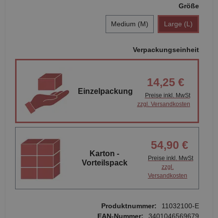
Größe
Medium (M)
Large (L)
Verpackungseinheit
14,25 €
Einzelpackung
Preise inkl. MwSt
zzgl. Versandkosten
54,90 €
Karton -
Preise inkl. MwSt
Vorteilspack
zzgl.
Versandkosten
Produktnummer:
11032100-E
EAN-Nummer:
3401046569679