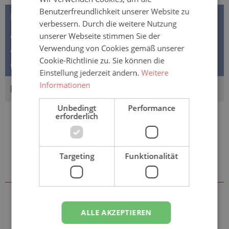
Benutzerfreundlichkeit unserer Website zu
BESCHREIBUNG
verbessern. Durch die weitere Nutzung
unserer Webseite stimmen Sie der
AMD Slip Normal M | L - Windeln mit Klebeverschlüssen
Verwendung von Cookies gemäß unserer
Anwendung bei: leichte bis mittlerer Inkontinenz Die
Cookie-Richtlinie zu. Sie können die
amd Slip NORMAL…
Mehr
Einstellung jederzeit ändern.
Weitere
Informationen
BEWERTUNGEN
Unbedingt
Performance
erforderlich
Targeting
Funktionalität
Sie könnten auch an folgenden
Artikeln interessiert sein
ALLE AKZEPTIEREN