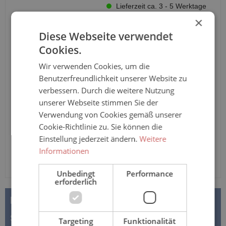
Lieferzeit ca. 3 - 5 Werktage
×
atmungsaktive Inkontinenzvorlage mit Hüftbund,
Diese Webseite verwendet
Hüftumfang: von 70-105 cm bis 105-155 cm, Saugvolumen
Cookies.
von 3.100 ml bis 4.400ml (ISO11948)
Wir verwenden Cookies, um die
Anzahl
Benutzerfreundlichkeit unserer Website zu
verbessern. Durch die weitere Nutzung
In den Warenkorb
unserer Webseite stimmen Sie der
Verwendung von Cookies gemäß unserer
Cookie-Richtlinie zu. Sie können die
Einstellung jederzeit ändern.
Weitere
Informationen
Unbedingt
Performance
erforderlich
BESCHREIBUNG
Seni Optima Trio - M | L | XL | Inkontinenzvorlage mit
Targeting
Funktionalität