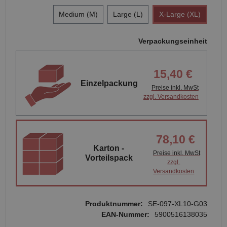
Medium (M)
Large (L)
X-Large (XL)
Verpackungseinheit
15,40 €
Einzelpackung
Preise inkl. MwSt
zzgl. Versandkosten
78,10 €
Karton -
Preise inkl. MwSt
Vorteilspack
zzgl.
Versandkosten
Produktnummer:
SE-097-XL10-G03
EAN-Nummer:
5900516138035