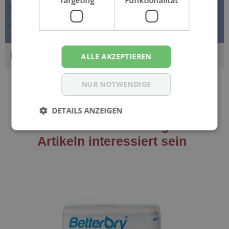
Forma-Care comfort slip - EXTRA NACHT Größe: M3
(Medium) saugstarke Nachtwindel Die Forma-Care Slip
comfort EXTRA NACHT M3…
Mehr
BEWERTUNGEN
ALLE AKZEPTIEREN
NUR NOTWENDIGE
DETAILS ANZEIGEN
Sie könnten auch an folgenden
Artikeln interessiert sein