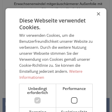
Erwachsenenwindel mitgeräuschärmerer Außenfolie mit
integriertem Nässeindikator für die Versorgung von
×
schwerer Urininkontinenz. Größe Medium (M) mit
Diese Webseite verwendet
Hüftumfang von 75 - 110 cm, Saugstärke: 3.575ml nach
ISO. Speziell für intensiv Pflegebedürftige oder bettlägerige
Cookies.
Personen.
Wir verwenden Cookies, um die
Anzahl
Benutzerfreundlichkeit unserer Website zu
verbessern. Durch die weitere Nutzung
unserer Webseite stimmen Sie der
In den Warenkorb
Verwendung von Cookies gemäß unserer
Cookie-Richtlinie zu. Sie können die
Einstellung jederzeit ändern.
Weitere
Informationen
Unbedingt
Performance
erforderlich
BESCHREIBUNG
Targeting
Funktionalität